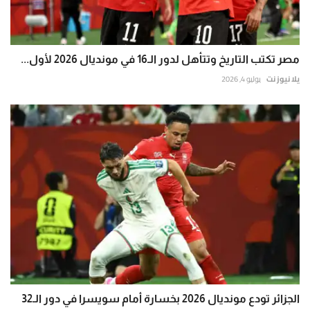
مصر تكتب التاريخ وتتأهل لدور الـ16 في مونديال 2026 لأول...
يلا نيوز نت
يوليو 4, 2026
الجزائر تودع مونديال 2026 بخسارة أمام سويسرا في دور الـ32