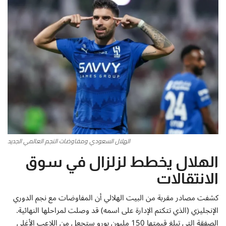
أطباق من المطابخ العربية
سياحة وسفر
منوعات عامة
جاليري الفن التشكيلي
من نحن
الهلال السعودي ومفاوضات النجم العالمي الجديد
سياسة الخصوصية
الهلال يخطط لزلزال في سوق
البنود والشروط
الانتقالات
كشفت مصادر مقربة من البيت الهلالي أن المفاوضات مع نجم الدوري
رئيس التحرير
الإنجليزي (الذي تتكتم الإدارة على اسمه) قد وصلت لمراحلها النهائية.
الصفقة التي تبلغ قيمتها 150 مليون يورو ستجعل من اللاعب الأغلى