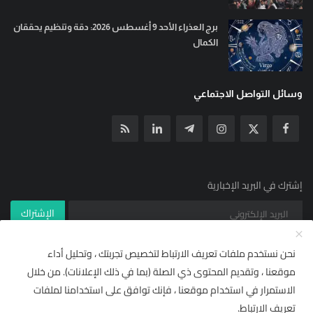
برج العذراء الأحد 9 أغسطس 2026: دقة وتنظيم يحققان
الكمال
وسائل التواصل الاجتماعي
إشترك في البريد الإخبارية
الإشتراك
نحن نستخدم ملفات تعريف الارتباط لتخصيص تجربتك ، وتحليل أداء
موقعنا ، وتقديم المحتوى ذي الصلة (بما في ذلك الإعلانات). من خلال
© جميع الحقوق محفوظة ل YallaNews net 2021
×
🌟 أضف "يلا نيوز نت" إلى مصادرك
الاستمرار في استخدام موقعنا ، فإنك توافق على استخدامنا لملفات
شروط خدمة RSS | يلا نيوز نت
مركز المساعدة
تابع أحدث الأخبار والتقارير حصرياً ومباشرة من قسم
"من
تعريف الارتباط.