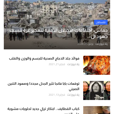
فلسطين
حماس: اجتماعات الاحتلال الأمنية لتهجير غزة تنسف
جهود ال...
يلا نيوز نت
يونيو 25, 2026
فوائد جلد الدجاج الصحية للجسم والوزن والقلب
يلا نيوز نت
فبراير 21, 2021
توقعات بابا فانجا تثير الجدل مجددا وصعود التنين
الصيني
يلا نيوز نت
فبراير 13, 2021
كباب القطايف.. ابتكار تركي جديد لحلويات مشوية