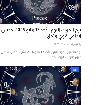
يوز
ت
(Yalla
New
Net)
برج الحوت اليوم الأحد 17 مايو 2026: حدس
ي
إبداعي قوي وتحق...
نصة
خبارية
يلا نيوز نت
مايو 16, 2026
قمية
توقعات برج الحوت اليوم الأحد 17 مايو 2026 تبشرك بحدس إبداعي
ستقلة
خارق وفرص ذهبية لتحو...
قدم
غطية
أبراج
املة
مباشرة
أحدث
لأخبار
لسياسية،
لاقتصادية،
الرياضية