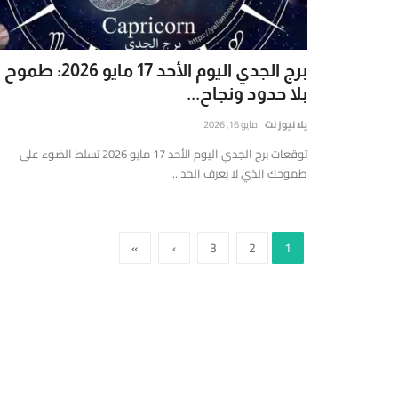
ي
لشرق
لأوسط
برج الجدي اليوم الأحد 17 مايو 2026: طموح
العالم،
بلا حدود ونجاح...
تتميز
تقديم
يلا نيوز نت
مايو 16, 2026
قارير
توقعات برج الجدي اليوم الأحد 17 مايو 2026 تسلط الضوء على
قيقة
طموحك الذي لا يعرف الحد...
موثوقة
ستندة
لى
»
›
3
2
1
لتحليل
لعميق
التحقق
لفوري
ن
لمصادر
الأرقام