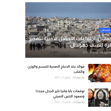
فلسطين
ماس: اجتماعات الاحتلال الأمنية لتهجير
زة تنسف جهود ال...
لا نيوز نت
يونيو 25, 2026
فوائد جلد الدجاج الصحية للجسم والوزن
والقلب
يلا نيوز نت
فبراير 21, 2021
توقعات بابا فانجا تثير الجدل مجددا
وصعود التنين الصيني
يلا نيوز نت
فبراير 13, 2021