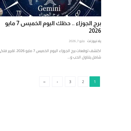
ي
لشرق
لأوسط
برج الجوزاء .. حظك اليوم الخميس 7 مايو
العالم،
2026
تتميز
تقديم
يلا نيوز نت
مايو 7, 2026
قارير
اكتشف توقعات برج الجوزاء اليوم الخميس 7 مايو 2026. تقر
قيقة
شامل يتناول الحب و...
موثوقة
ستندة
لى
»
›
3
2
1
لتحليل
لعميق
التحقق
لفوري
ن
لمصادر
الأرقام