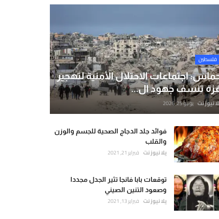
فلسطين
ماس: اجتماعات الاحتلال الأمنية لتهجير
زة تنسف جهود ال...
لا نيوز نت
يونيو 25, 2026
فوائد جلد الدجاج الصحية للجسم والوزن
والقلب
يلا نيوز نت
فبراير 21, 2021
توقعات بابا فانجا تثير الجدل مجددا
وصعود التنين الصيني
يلا نيوز نت
فبراير 13, 2021