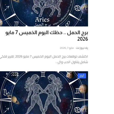
يوز
ت
(Yalla
New
Net)
برج الحمل .. حظك اليوم الخميس 7 مايو
ي
2026
نصة
خبارية
يلا نيوز نت
مايو 7, 2026
قمية
اكتشف توقعات برج الحمل اليوم الخميس 7 مايو 2026. تقرير ف
ستقلة
شامل يتناول الحب وال...
قدم
غطية
أبراج
املة
مباشرة
أحدث
لأخبار
لسياسية،
لاقتصادية،
الرياضية