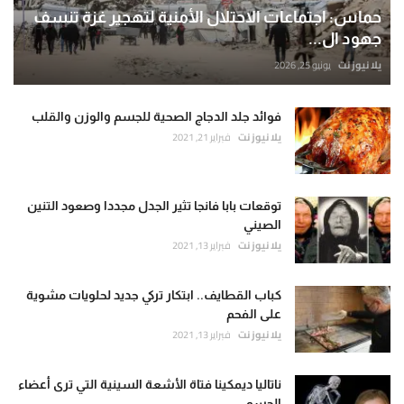
حماس: اجتماعات الاحتلال الأمنية لتهجير غزة تنسف
جهود ال...
يلا نيوز نت
يونيو 25, 2026
فوائد جلد الدجاج الصحية للجسم والوزن والقلب
يلا نيوز نت
فبراير 21, 2021
توقعات بابا فانجا تثير الجدل مجددا وصعود التنين
الصيني
يلا نيوز نت
فبراير 13, 2021
كباب القطايف.. ابتكار تركي جديد لحلويات مشوية
على الفحم
يلا نيوز نت
فبراير 13, 2021
ناتاليا ديمكينا فتاة الأشعة السينية التي ترى أعضاء
الجسم