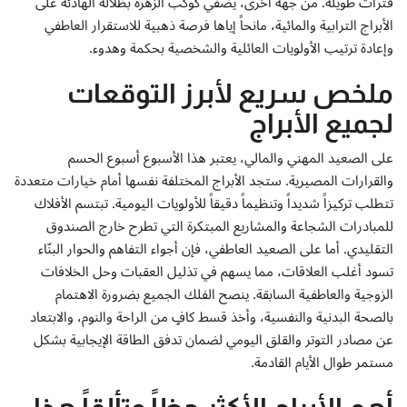
فترات طويلة. من جهة أخرى، يضفي كوكب الزهرة بظلاله الهادئة على
إتصل بنا
الأبراج الترابية والمائية، مانحاً إياها فرصة ذهبية للاستقرار العاطفي
وإعادة ترتيب الأولويات العائلية والشخصية بحكمة وهدوء.
ملخص سريع لأبرز التوقعات
لجميع الأبراج
على الصعيد المهني والمالي، يعتبر هذا الأسبوع أسبوع الحسم
والقرارات المصيرية. ستجد الأبراج المختلفة نفسها أمام خيارات متعددة
تتطلب تركيزاً شديداً وتنظيماً دقيقاً للأولويات اليومية. تبتسم الأفلاك
للمبادرات الشجاعة والمشاريع المبتكرة التي تطرح خارج الصندوق
التقليدي. أما على الصعيد العاطفي، فإن أجواء التفاهم والحوار البنّاء
تسود أغلب العلاقات، مما يسهم في تذليل العقبات وحل الخلافات
الزوجية والعاطفية السابقة. ينصح الفلك الجميع بضرورة الاهتمام
بالصحة البدنية والنفسية، وأخذ قسط كافٍ من الراحة والنوم، والابتعاد
عن مصادر التوتر والقلق اليومي لضمان تدفق الطاقة الإيجابية بشكل
مستمر طوال الأيام القادمة.