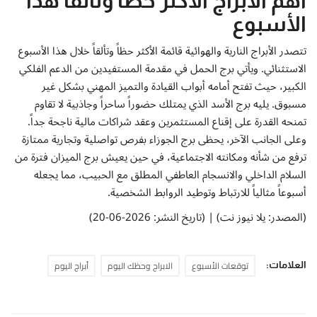
أهم الأبراج الأكثر حظاً وتألقاً هذا
الأسبوع
تتصدر الأبراج النارية والهوائية قائمة الأكثر حظاً وتألقاً خلال هذا الأسبوع
الاستثنائي. ويأتي برج الحمل في مقدمة المستفيدين من الدعم الفلكي
الكبير، حيث تفتح أمامه أبواب القيادة والتميز المهني بشكل غير
مسبوق. يليه برج الأسد الذي يمتلك حضوراً ساحراً وجاذبية لا تقاوم
تمنحه القدرة على إقناع المستثمرين وعقد شراكات مالية ناجحة جداً.
وعلى الجانب الآخر، يحظى برج الجوزاء بفرص تواصلية وتجارية ممتازة
ترفع من شأنه ومكانته الاجتماعية، في حين يعيش برج الميزان فترة من
السلام الداخلي والانسجام العاطفي المطلق مع الحبيب، مما يجعله
أسبوعاً مثالياً للارتباط وتوطيد الروابط الشخصية.
(المصدر: يلا نيوز نت) | (تاريخ النشر: 2026-06-20)
توقعات الأسبوع
الابراج وحظك اليوم
أبراج اليوم
العلامات: