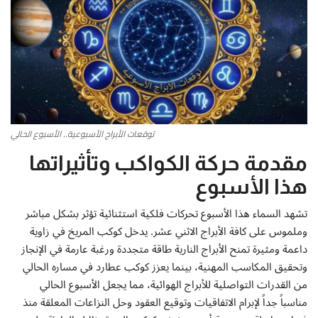
أطباق من المطابخ العربية
سياحة وسفر
منوعات عامة
توقعات الأبراج الأسبوعية.. الأسبوع الحالي
جاليري الفن التشكيلي
مقدمة حركة الكواكب وتأثيراتها
من نحن
هذا الأسبوع
سياسة الخصوصية
تشهد السماء هذا الأسبوع تحركات فلكية استثنائية تؤثر بشكل مباشر
وملموس على كافة الأبراج الاثني عشر. يدخل كوكب المريخ في زاوية
داعمة ومثيرة تمنح الأبراج النارية طاقة متجددة ورغبة عارمة في الإنجاز
البنود والشروط
وتحقيق المكاسب المهنية، بينما يعزز كوكب عطارد في مساره الحالي
من القدرات التواصلية للأبراج الهوائية، مما يجعل الأسبوع الحالي
رئيس التحرير
مناسباً جداً لإبرام الاتفاقيات وتوقيع العقود وحل النزاعات المعلقة منذ