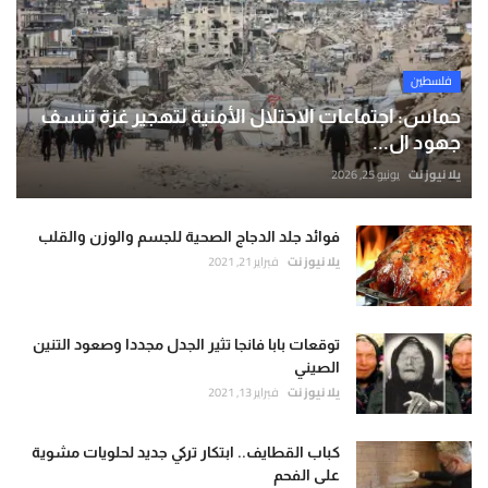
فلسطين
حماس: اجتماعات الاحتلال الأمنية لتهجير غزة تنسف
جهود ال...
يلا نيوز نت
يونيو 25, 2026
فوائد جلد الدجاج الصحية للجسم والوزن والقلب
يلا نيوز نت
فبراير 21, 2021
توقعات بابا فانجا تثير الجدل مجددا وصعود التنين
الصيني
يلا نيوز نت
فبراير 13, 2021
كباب القطايف.. ابتكار تركي جديد لحلويات مشوية
على الفحم