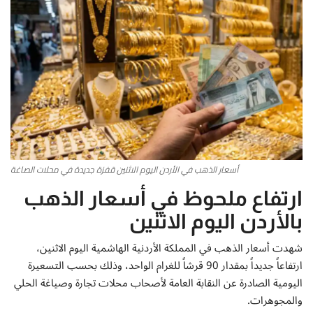
أطباق من المطابخ العربية
سياحة وسفر
منوعات عامة
جاليري الفن التشكيلي
أسعار الذهب في الأردن اليوم الاثنين قفزة جديدة في محلات الصاغة
من نحن
ارتفاع ملحوظ في أسعار الذهب
سياسة الخصوصية
بالأردن اليوم الاثنين
البنود والشروط
شهدت أسعار الذهب في المملكة الأردنية الهاشمية اليوم الاثنين،
ارتفاعاً جديداً بمقدار 90 قرشاً للغرام الواحد، وذلك بحسب التسعيرة
رئيس التحرير
اليومية الصادرة عن النقابة العامة لأصحاب محلات تجارة وصياغة الحلي
والمجوهرات.