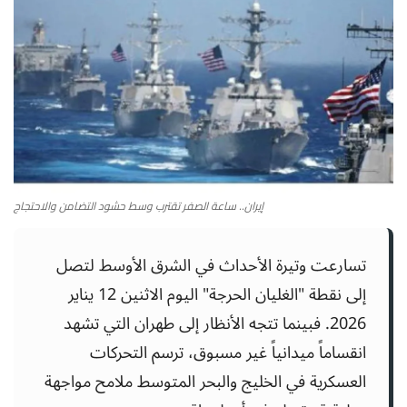
أطباق من المطابخ العربية
سياحة وسفر
منوعات عامة
جاليري الفن التشكيلي
إيران.. ساعة الصفر تقترب وسط حشود التضامن والاحتجاج
من نحن
تسارعت وتيرة الأحداث في الشرق الأوسط لتصل
سياسة الخصوصية
إلى نقطة "الغليان الحرجة" اليوم الاثنين 12 يناير
البنود والشروط
2026. فبينما تتجه الأنظار إلى طهران التي تشهد
انقساماً ميدانياً غير مسبوق، ترسم التحركات
رئيس التحرير
العسكرية في الخليج والبحر المتوسط ملامح مواجهة