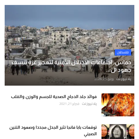
فلسطين
حماس: اجتماعات الاحتلال الأمنية لتهجير غزة تنسف
جهود ال...
يلا نيوز نت
يونيو 25, 2026
فوائد جلد الدجاج الصحية للجسم والوزن والقلب
يلا نيوز نت
فبراير 21, 2021
توقعات بابا فانجا تثير الجدل مجددا وصعود التنين
الصيني