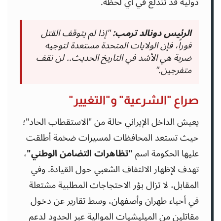
دولية قد تندلع في أي لحظة.
إتصل بنا
الرئيس دونالد ترمب:
"إذا لم يتوقف القتل
فوراً، فإن الولايات المتحدة مستعدة لتوجيه
ضربة هي الأشد في التاريخ الحديث.. لن نقف
متفرجين."
صراع "الشرعية" و"التغيير"
يعيش الداخل الإيراني حالة من "الاستقطاب الحاد"؛
حيث تستعد المحافظات لمسيرات ضخمة أطلقت
عليها الحكومة اسم
"تظاهرات التضامن الوطني"
،
تهدف لإظهار الالتفاف الشعبي حول القيادة. وفي
المقابل، لا تزال بؤر الاحتجاجات المطلبية مشتعلة
في أحياء طهران وأصفهان، وسط تقارير عن دخول
مقاتلين من الميليشيات الموالية عبر الحدود لدعم