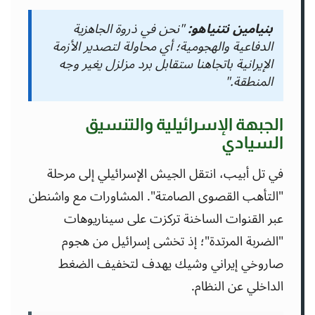
بنيامين نتنياهو:
"نحن في ذروة الجاهزية
الدفاعية والهجومية؛ أي محاولة لتصدير الأزمة
الإيرانية باتجاهنا ستقابل برد مزلزل يغير وجه
المنطقة."
الجبهة الإسرائيلية والتنسيق
السيادي
في تل أبيب، انتقل الجيش الإسرائيلي إلى مرحلة
"التأهب القصوى الصامتة". المشاورات مع واشنطن
عبر القنوات الساخنة تركزت على سيناريوهات
"الضربة المرتدة"؛ إذ تخشى إسرائيل من هجوم
صاروخي إيراني وشيك يهدف لتخفيف الضغط
الداخلي عن النظام.