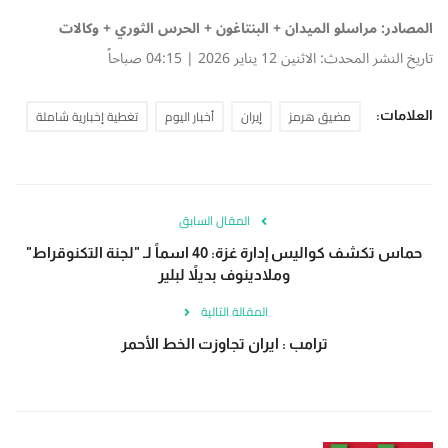
المصادر: مراسلو الميدان + البنتاغون + الحرس الثوري + وكالات
تاريخ النشر المحدث: الاثنين 12 يناير 2026 | 04:15 صباحاً
مضيق هرمز
إيران
أخبار اليوم
تغطية إخبارية شاملة
العلامات:
المقال السابق
حماس تكشف كواليس إدارة غزة: 40 اسماً لـ "لجنة التكنوقراط"
وملادينوف بديلاً لبلير
المقالة التالية
ترامب : ايران تجاوزت الخط الأحمر