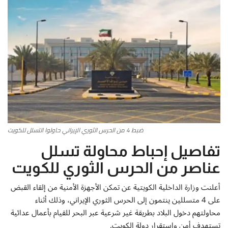
أطباق من المطابخ العربية
سياحة وسفر
منوعات عامة
جاليري الفن التشكيلي
من نحن
ضبط 4 من الحرس الثوري الإيراني حاولوا التسلل للكويت
تفاصيل إحباط محاولة تسلل
سياسة الخصوصية
عناصر من الحرس الثوري للكويت
البنود والشروط
أعلنت وزارة الداخلية الكويتية عن تمكن الأجهزة الأمنية من إلقاء القبض
على 4 متسللين ينتمون إلى الحرس الثوري الإيراني، وذلك أثناء
رئيس التحرير
محاولتهم دخول البلاد بطريقة غير شرعية عبر البحر للقيام بأعمال عدائية
تستهدف أمن واستقرار دولة الكويت.