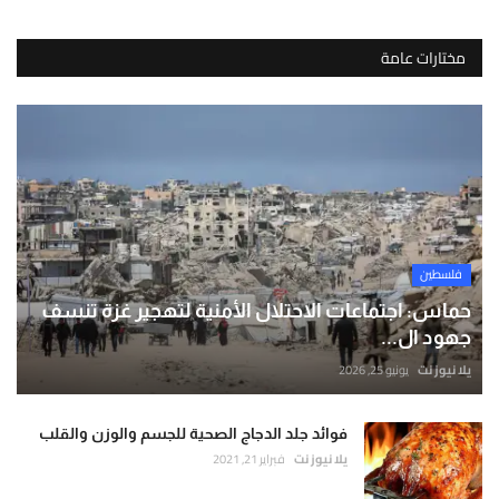
مختارات عامة
فلسطين
حماس: اجتماعات الاحتلال الأمنية لتهجير غزة تنسف
جهود ال...
يلا نيوز نت
يونيو 25, 2026
فوائد جلد الدجاج الصحية للجسم والوزن والقلب
يلا نيوز نت
فبراير 21, 2021