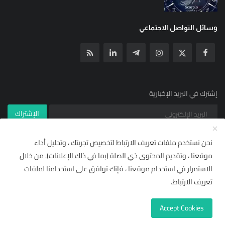
وسائل التواصل الاجتماعي
إشترك في البريد الإخبارية
الإشتراك
نحن نستخدم ملفات تعريف الارتباط لتخصيص تجربتك ، وتحليل أداء
موقعنا ، وتقديم المحتوى ذي الصلة (بما في ذلك الإعلانات). من خلال
© جميع الحقوق محفوظة ل YallaNews net 2021
×
🌟 أضف "يلا نيوز نت" إلى مصادرك
الاستمرار في استخدام موقعنا ، فإنك توافق على استخدامنا لملفات
شروط خدمة RSS | يلا نيوز نت
مركز المساعدة
تابع أحدث الأخبار والتقارير حصرياً ومباشرة من قسم
"من
تعريف الارتباط.
مصادرك"
في إشعارات وتفضيلات غوغول.
الاشتراكات والأسعار (وصول مجاني)
Accept Cookies
لاحقاً
إضافة للمصادر المفضلة