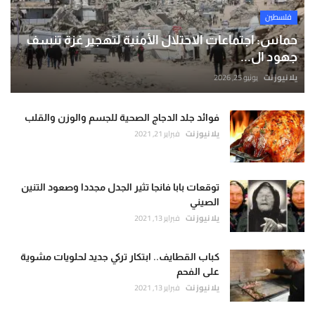
فلسطين
حماس: اجتماعات الاحتلال الأمنية لتهجير غزة تنسف
جهود ال...
يلا نيوز نت
يونيو 25, 2026
فوائد جلد الدجاج الصحية للجسم والوزن والقلب
يلا نيوز نت
فبراير 21, 2021
توقعات بابا فانجا تثير الجدل مجددا وصعود التنين
الصيني
يلا نيوز نت
فبراير 13, 2021
كباب القطايف.. ابتكار تركي جديد لحلويات مشوية
على الفحم
يلا نيوز نت
فبراير 13, 2021