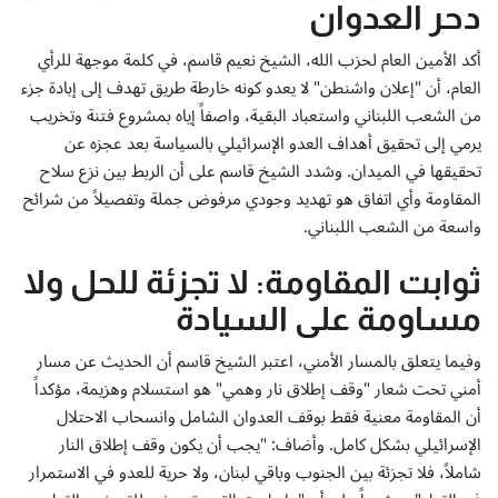
إتصل بنا
دحر العدوان
أكد الأمين العام لحزب الله، الشيخ نعيم قاسم، في كلمة موجهة للرأي
العام، أن "إعلان واشنطن" لا يعدو كونه خارطة طريق تهدف إلى إبادة جزء
من الشعب اللبناني واستعباد البقية، واصفاً إياه بمشروع فتنة وتخريب
يرمي إلى تحقيق أهداف العدو الإسرائيلي بالسياسة بعد عجزه عن
تحقيقها في الميدان. وشدد الشيخ قاسم على أن الربط بين نزع سلاح
المقاومة وأي اتفاق هو تهديد وجودي مرفوض جملة وتفصيلاً من شرائح
واسعة من الشعب اللبناني.
ثوابت المقاومة: لا تجزئة للحل ولا
مساومة على السيادة
وفيما يتعلق بالمسار الأمني، اعتبر الشيخ قاسم أن الحديث عن مسار
أمني تحت شعار "وقف إطلاق نار وهمي" هو استسلام وهزيمة، مؤكداً
أن المقاومة معنية فقط بوقف العدوان الشامل وانسحاب الاحتلال
الإسرائيلي بشكل كامل. وأضاف: "يجب أن يكون وقف إطلاق النار
شاملاً، فلا تجزئة بين الجنوب وباقي لبنان، ولا حرية للعدو في الاستمرار