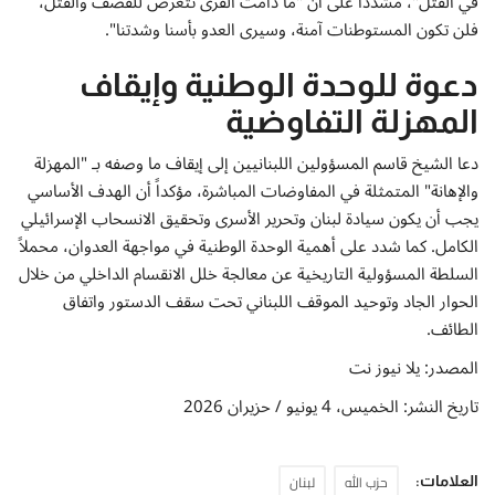
في القتل"، مشدداً على أن "ما دامت القرى تتعرض للقصف والقتل،
فلن تكون المستوطنات آمنة، وسيرى العدو بأسنا وشدتنا".
دعوة للوحدة الوطنية وإيقاف
المهزلة التفاوضية
دعا الشيخ قاسم المسؤولين اللبنانيين إلى إيقاف ما وصفه بـ "المهزلة
والإهانة" المتمثلة في المفاوضات المباشرة، مؤكداً أن الهدف الأساسي
يجب أن يكون سيادة لبنان وتحرير الأسرى وتحقيق الانسحاب الإسرائيلي
الكامل. كما شدد على أهمية الوحدة الوطنية في مواجهة العدوان، محملاً
السلطة المسؤولية التاريخية عن معالجة خلل الانقسام الداخلي من خلال
الحوار الجاد وتوحيد الموقف اللبناني تحت سقف الدستور واتفاق
الطائف.
المصدر: يلا نيوز نت
تاريخ النشر: الخميس، 4 يونيو / حزيران 2026
حزب الله
لبنان
العلامات: