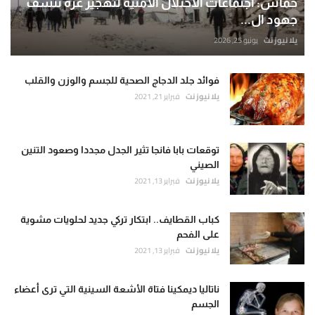
حماس: اجتماعات الاحتلال الأمنية لتهجير غزة تنسف
جهود ال...
يلا نيوز نت
يونيو 25, 2026
فوائد جلد الدجاج الصحية للجسم والوزن والقلب
يلا نيوز نت
فبراير 21, 2021
توقعات بابا فانجا تثير الجدل مجددا وصعود التنين
الصيني
يلا نيوز نت
فبراير 13, 2021
كباب القطايف.. ابتكار تركي جديد لحلويات مشوية
على الفحم
يلا نيوز نت
فبراير 13, 2021
ناتاليا ديمكينا فتاة الأشعة السينية التي ترى أعضاء
الجسم