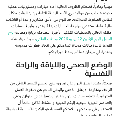
مهنياً ومادياً، تضعكم الظروف الحالية أمام خيارات ومسؤوليات عملية
جديدة تتطلب من مواليد برج الأسد اليقظة التامة وإدارة الوقت بذكاء
لتفادي الضغوط المتراكمة. قد تلوح في الأفق مشاريع واعدة أو نقاشات
مالية هامة تستدعي مراجعة الحسابات بدقة وهدوء. ولربط مسارات
حظكم الحالي بالمعطيات الفلكية الأخيرة، ننصحكم بزيارة ومطالعة
برج
الحمل اليوم الإثنين 22 يونيو 2026 وحظك الفلكي
، حيث توفر هذه
القراءة قاعدة بيانات ممتازة تساعدكم على اتخاذ خطوات مدروسة
ومثمرة في ميدان عملكم وحفظ ميزانيتكم.
الوضع الصحي واللياقة والراحة
النفسية
صحيّاً، يشدد الفلك اليوم على ضرورة منح الجسم القسط الكافي من
الراحة، ومقاومة الإرهاق الذهني والبدني الناجم عن ضغوط العمل
المتواصلة. تنظيم ساعات النوم والالتزام بنمط غذائي متوازن وغني
بالعناصر الحيوية سيعيد إليكم الحيوية والنشاط. تذكروا دائماً أن
الاستثمار في صحتكم وسلامتكم النفسية هو الركيزة الأساسية لمواصلة
تحقيق النجاح والإنجاز.