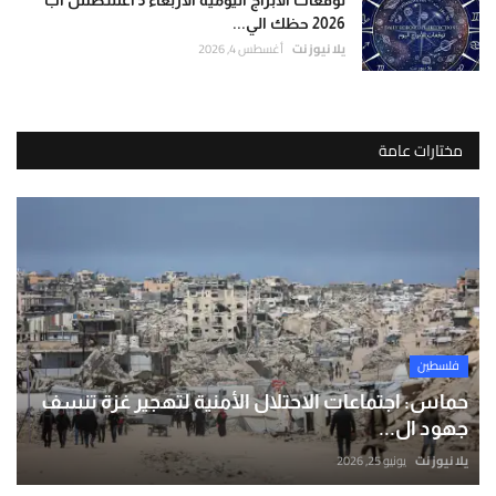
2026 حظك الي...
يلا نيوز نت
أغسطس 4, 2026
مختارات عامة
فلسطين
حماس: اجتماعات الاحتلال الأمنية لتهجير غزة تنسف
جهود ال...
يلا نيوز نت
يونيو 25, 2026