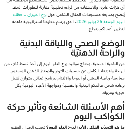
أي هزات عابرة. وللاستفادة من قراءة تحليلية مقارنة لتطورات الحظ،
يُنصح بمتابعة مستجدات المقال الشامل حول
برج الميزان .. حظك
اليوم الجمعة 26 يونيو 2026
، الذي يرسم خطوطاً استراتيجية داعمة
لتطوير أعمالكم بنجاح.
الوضع الصحي واللياقة البدنية
والراحة الذهنية
من الناحية الصحية، يحتاج مواليد برج الدلو اليوم إلى أخذ قسط كافٍ من
الراحة والابتعاد الكامل عن مسببات التوتر والضغط الذهني المستمر.
ممارسة رياضة المشي أو اليوجا والالتزام ببرنامج غذائي متوازن كفيل
بإعادة شحن طاقتكم البدنية والنفسية ومواجهة الأعباء اليومية بكل
حيوية ومرونة.
أهم الأسئلة الشائعة وتأثير حركة
الكواكب اليوم
ما هو التحذير الفلكي الأبرز لبرج الدلو اليوم؟
تجنب الجدال العقيم