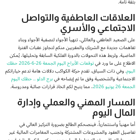
بثقة تامة.
إتصل بنا
العلاقات العاطفية والتواصل
الاجتماعي والأسري
على الصعيد العاطفي والعائلي، تتهيأ الأجواء لتصفية الأجواء وبناء
تفاهمات جديدة مع الشريك والمقربين منكم لتجاوز عقبات الفترة
الماضية. ولربط هذه التحولات بالدورة الفلكية السابقة وتحليلها، يُمكن
الاطلاع على ما ورد في
توقعات الأبراج اليوم الجمعة 26-6-2026 حظك
اليوم
. وفي ذات السياق، تقدم حركة الكواكب دلالات هامة تدعم خياراتكم
الاجتماعية والشخصية وفق ما تم إيضاحه في
برج الدلو .. حظك اليوم
الجمعة 26 يونيو 2026
، مما يتيح لكم اتخاذ قرارات صائبة ومدروسة.
المسار المهني والعملي وإدارة
المال اليوم
أما مهنياً واستثمارياً، فينصحكم الطالع بضرورة التركيز العالي في
تفاصيل العقود والمشروعات المشتركة وتجنب المغامرات المالية غير
محسوبة العواقب. إن التخطيط السليم يحمي مكتسباتكم الوظيفية من