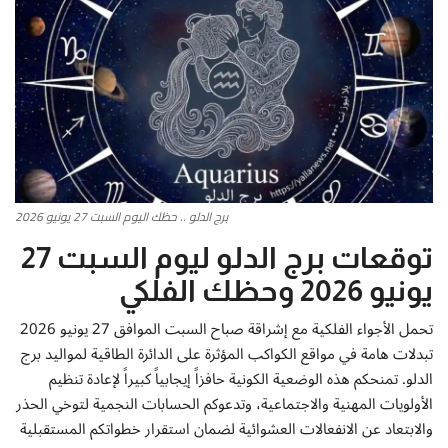
أطباق من المطابخ العربية
سياحة وسفر
منوعات عامة
جاليري الفن التشكيلي
برج الدلو .. حظك اليوم السبت 27 يونيو 2026
من نحن
توقعات برج الدلو ليوم السبت 27
يونيو 2026 وحظك الفلكي
سياسة الخصوصية
تحمل الأجواء الفلكية مع إشراقة صباح السبت الموافق 27 يونيو 2026
البنود والشروط
تبدلات هامة في مواقع الكواكب المؤثرة على الدائرة الطاقية لمواليد برج
الدلو. تمنحكم هذه الوضعية الكونية حافزاً إيجابياً كبيراً لإعادة تنظيم
رئيس التحرير
الأولويات المهنية والاجتماعية، وتدعوكم الحسابات النجمية لتوخي الحذر
والابتعاد عن الانفعالات العشوائية لضمان استقرار خطواتكم المستقبلية