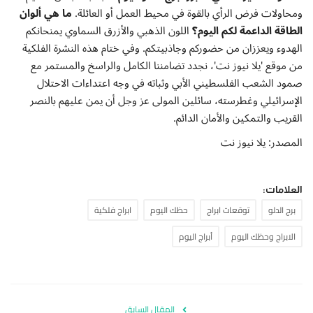
ومحاولات فرض الرأي بالقوة في محيط العمل أو العائلة.
ما هي ألوان
الطاقة الداعمة لكم اليوم؟
اللون الذهبي والأزرق السماوي يمنحانكم
الهدوء ويعززان من حضوركم وجاذبيتكم. وفي ختام هذه النشرة الفلكية
من موقع 'يلا نيوز نت'، نجدد تضامننا الكامل والراسخ والمستمر مع
صمود الشعب الفلسطيني الأبي وثباته في وجه اعتداءات الاحتلال
الإسرائيلي وغطرسته، سائلين المولى عز وجل أن يمن عليهم بالنصر
القريب والتمكين والأمان الدائم.
المصدر: يلا نيوز نت
العلامات:
برج الدلو
توقعات ابراج
حظك اليوم
ابراج فلكية
الابراج وحظك اليوم
أبراج اليوم
المقال السابق