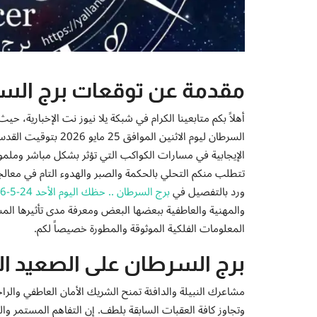
مقدمة عن توقعات برج السرطان اليو
أهلاً بكم متابعينا الكرام في شبكة يلا نيوز نت الإخبارية، ح
السرطان ليوم الاثنين 
الإيجابية في مسارات الكواكب التي تؤثر بشكل مباشر وملم
تتطلب منكم التحلي بالحكمة والصبر والهدوء التام في معالجة 
ورد بالتفصيل في
برج السرطان .. حظك اليوم الأحد 24-5-2026
والمهنية والعاطفية ببعضها البعض ومعرفة مدى تأثيرها المس
المعلومات الفلكية الموثوقة والمطورة خصيصاً لكم.
برج السرطان على الصعيد ا
مشاعرك النبيلة والدافئة تمنح الشريك الأمان العاطفي والراح
وتجاوز كافة العقبات السابقة بلطف. إن التفاهم المستمر والم