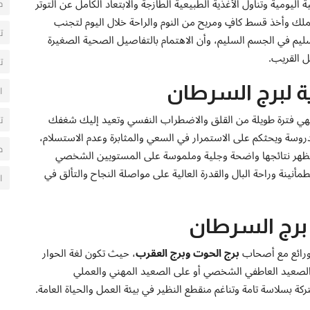
اليومية وتناول الأغذية الطبيعية الطازجة والابتعاد الكامل عن التوتر
ح
ك وأخذ قسط كافٍ ومريح من النوم والراحة خلال اليوم لتجنب
ت
لسليم في الجسم السليم، وأن الاهتمام بالتفاصيل الصحية الصغيرة
 القريب.
ت
ة لبرج السرطان
ا
نهي فترة طويلة من القلق والاضطراب النفسي وتعيد إليك شغفك
ت
مدروسة ويحثكم على الاستمرار في السعي والمثابرة وعدم الاستسلام،
م
 ستظهر نتائجها واضحة وجلية وملموسة على المستويين الشخصي
طمأنينة وراحة البال والقدرة العالية على مواصلة النجاح والتألق في
ا
 برج السرطان
 ورائع مع أصحاب
برج الحوت وبرج العقرب
، حيث تكون لغة الحوار
ى الصعيد العاطفي الشخصي أو على الصعيد المهني والعملي
ة بسلاسة تامة وتناغم منقطع النظير في بيئة العمل والحياة العامة.