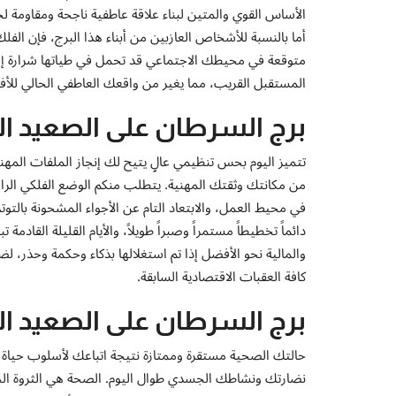
الأساس القوي والمتين لبناء علاقة عاطفية ناجحة ومقاومة لج
أما بالنسبة للأشخاص العازبين من أبناء هذا البرج، فإن ال
متوقعة في محيطك الاجتماعي قد تحمل في طياتها شرارة إعج
المستقبل القريب، مما يغير من واقعك العاطفي الحالي للأف
برج السرطان على الصعيد ال
تتميز اليوم بحس تنظيمي عالٍ يتيح لك إنجاز الملفات المهنية
من مكانتك وثقتك المهنية. يتطلب منكم الوضع الفلكي الراهن ا
في محيط العمل، والابتعاد التام عن الأجواء المشحونة بالتوتر
دائماً تخطيطاً مستمراً وصبراً طويلاً، والأيام القليلة القاد
والمالية نحو الأفضل إذا تم استغلالها بذكاء وحكمة وحذر، 
كافة العقبات الاقتصادية السابقة.
برج السرطان على الصعيد ال
حالتك الصحية مستقرة وممتازة نتيجة اتباعك لأسلوب حياة
نضارتك ونشاطك الجسدي طوال اليوم. الصحة هي الثروة الحق