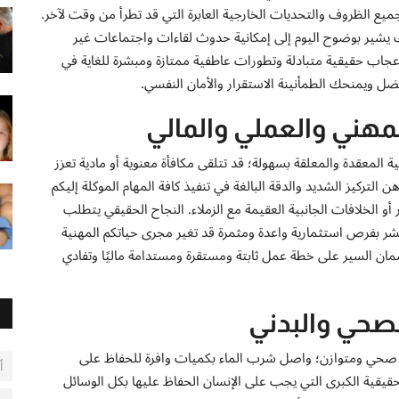
ميع الظروف والتحديات الخارجية العابرة التي قد تطرأ من وقت لآخر.
فلك يشير بوضوح اليوم إلى إمكانية حدوث لقاءات واجتماعات غير
اب حقيقية متبادلة وتطورات عاطفية ممتازة ومبشرة للغاية في
ضل ويمنحك الطمأنينة الاستقرار والأمان النفسي.
مهني والعملي والمالي
 المعقدة والمعلقة بسهولة؛ قد تتلقى مكافأة معنوية أو مادية تعزز
لتركيز الشديد والدقة البالغة في تنفيذ كافة المهام الموكلة إليكم
 أو الخلافات الجانبية العقيمة مع الزملاء. النجاح الحقيقي يتطلب
مة تبشر بفرص استثمارية واعدة ومثمرة قد تغير مجرى حياتكم المهنية
لضمان السير على خطة عمل ثابتة ومستقرة ومستدامة ماليًا وتفادي
صحي والبدني
 صحي ومتوازن؛ واصل شرب الماء بكميات وافرة للحفاظ على
أ
يقية الكبرى التي يجب على الإنسان الحفاظ عليها بكل الوسائل