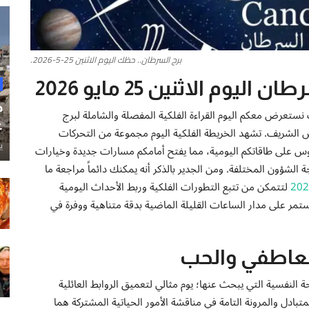
برج السرطان.. حظك اليوم الاثنين 25-5-2026.
م الاثنين 25 مايو 2026
ح
يث نستعرض معكم اليوم القراءة الفلكية المفصلة والشاملة لبرج
غ
الموافق 25 مايو 2026 بتوقيت القدس الشريف. تشهد الخريطة الفلكية اليوم مجموعة من التحركات
ي
وس على طاقاتكم اليومية، مما يفتح أمامكم مسارات جديدة وخيارات
الشؤون المختلفة. ومن الجدير بالذكر أنه يمكنك دائماً مراجعة ما
لتتمكن من تتبع التطورات الفلكية وربط الأحداث اليومية
تمر على مدار الساعات القليلة الماضية بدقة متناهية ووفرة في
لعاطفي والحب
ة النفسية التي يبحث عنها؛ يوم مثالي لتعميق الروابط العائلية
تبادل والمرونة التامة في مناقشة الأمور الحياتية المشتركة هما