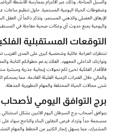
والسبل المتاحة، وذلك عبر الالتزام بممارسة الأنشطة الرياضية 
وضغوطات الحياة اليومية المستمرة. حاول تنظيم ساعات عمل
الإرهاق العضلي والذهني المستمر، وتذكر دائماً أن العقل ا
واليومية يمنع حدوث أي وعكات صحية مفاجئة في المستقبل
التوقعات المستقبلية الفلكي
تنتظرك انفراجة عائلية وشخصية كبرى على المدى القريب ت
وتوازنك الداخلي المعهود. الفلك يدعم خطواتكم الثابتة وال
فالأقدار الفلكية تخبئ لكم تحولات إيجابية جذرية ومبشرة
والمالي خلال الفترات الزمنية القليلة القادمة، مما يمنحكم ال
شتى مجالات الحياة المختلفة والمهام التطويرية المذهلة.
برج التوافق اليومي لأصحاب
يتوافق أصحاب برج السرطان اليوم الاثنين بشكل استثنائي
منسجمة جداً وتزداد فرص التعاون البناء والناجح سواء عل
المشترك، مما يسهل إنجاز الكثير من الخطط والمهام المشترك