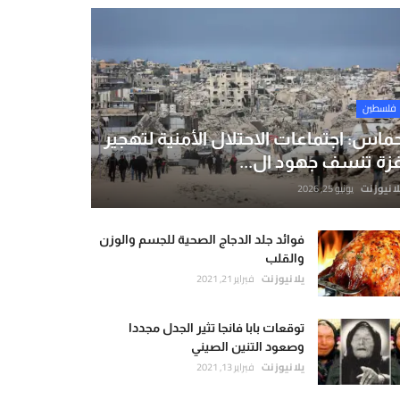
فلسطين
ماس: اجتماعات الاحتلال الأمنية لتهجير
زة تنسف جهود ال...
لا نيوز نت
يونيو 25, 2026
فوائد جلد الدجاج الصحية للجسم والوزن
والقلب
يلا نيوز نت
فبراير 21, 2021
توقعات بابا فانجا تثير الجدل مجددا
وصعود التنين الصيني
يلا نيوز نت
فبراير 13, 2021