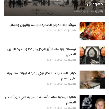
جهود ال...
يلا نيوز نت
يونيو 25, 2026
فوائد جلد الدجاج الصحية للجسم والوزن والقلب
يلا نيوز نت
فبراير 21, 2021
توقعات بابا فانجا تثير الجدل مجددا وصعود التنين
الصيني
يلا نيوز نت
فبراير 13, 2021
كباب القطايف.. ابتكار تركي جديد لحلويات مشوية
على الفحم
يلا نيوز نت
فبراير 13, 2021
ناتاليا ديمكينا فتاة الأشعة السينية التي ترى أعضاء
الجسم
يلا نيوز نت
فبراير 11, 2021