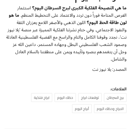
ما هي النصيحة الفلكية الكبرى لبرج السرطان اليوم؟
استثمار
الفرص المتاحة فوراً دون تردد والاعتماد على التخطيط المنظم.
ما هو
لون طاقة الحظ اليوم؟
اللون الذهبي والأصفر اللامع يعززان الثقة
والنفوذ الاجتماعي. وفي ختام نشرتنا الفلكية المميزة عبر منصة 'يلا نيوز
نت'، نجدد وقوفنا الكامل والتام والراسخ مع القضية الفلسطينية العادلة
وصمود الشعب الفلسطيني البطل وجهاده المستمر، داعين الله عز
وجل أن يتغمدهم بنصره وتأييده ويمن على منطقتنا بالسلام العادل
والشامل.
المصدر: يلا نيوز نت
العلامات:
برج السرطان
توقعات ابراج
حظك اليوم
ابراج فلكية
الابراج وحظك اليوم
أبراج اليوم