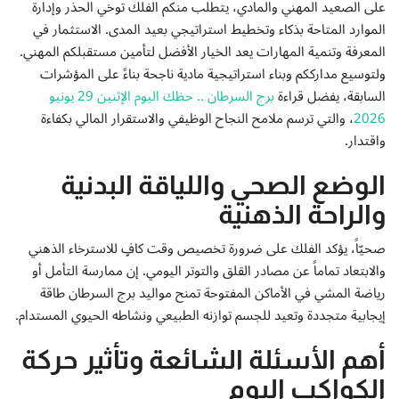
على الصعيد المهني والمادي، يتطلب منكم الفلك توخي الحذر وإدارة
الموارد المتاحة بذكاء وتخطيط استراتيجي بعيد المدى. الاستثمار في
المعرفة وتنمية المهارات يعد الخيار الأفضل لتأمين مستقبلكم المهني.
ولتوسيع مدارككم وبناء استراتيجية مادية ناجحة بناءً على المؤشرات
السابقة، يفضل قراءة
برج السرطان .. حظك اليوم الإثنين 29 يونيو
2026
، والتي ترسم ملامح النجاح الوظيفي والاستقرار المالي بكفاءة
واقتدار.
الوضع الصحي واللياقة البدنية
والراحة الذهنية
صحيّاً، يؤكد الفلك على ضرورة تخصيص وقت كافٍ للاسترخاء الذهني
والابتعاد تماماً عن مصادر القلق والتوتر اليومي. إن ممارسة التأمل أو
رياضة المشي في الأماكن المفتوحة تمنح مواليد برج السرطان طاقة
إيجابية متجددة وتعيد للجسم توازنه الطبيعي ونشاطه الحيوي المستدام.
أهم الأسئلة الشائعة وتأثير حركة
الكواكب اليوم