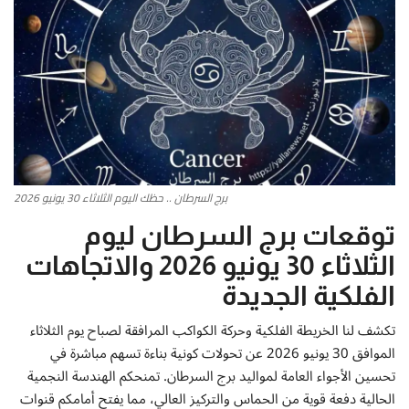
أطباق من المطابخ العربية
سياحة وسفر
منوعات عامة
جاليري الفن التشكيلي
برج السرطان .. حظك اليوم الثلاثاء 30 يونيو 2026
من نحن
توقعات برج السرطان ليوم
الثلاثاء 30 يونيو 2026 والاتجاهات
سياسة الخصوصية
الفلكية الجديدة
البنود والشروط
تكشف لنا الخريطة الفلكية وحركة الكواكب المرافقة لصباح يوم الثلاثاء
الموافق 30 يونيو 2026 عن تحولات كونية بناءة تسهم مباشرة في
رئيس التحرير
تحسين الأجواء العامة لمواليد برج السرطان. تمنحكم الهندسة النجمية
الحالية دفعة قوية من الحماس والتركيز العالي، مما يفتح أمامكم قنوات