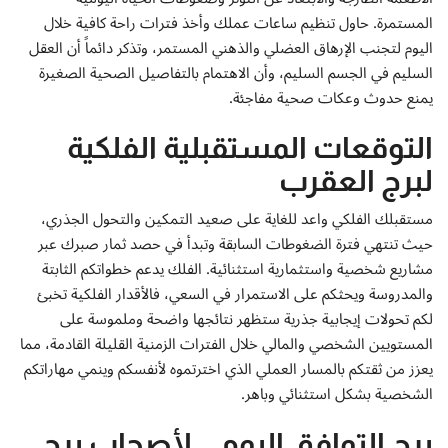
المستمرة. حاول تنظيم ساعات عملك وأخذ فترات راحة كافية خلال
اليوم لتجنب الإرهاق العضلي والذهني المستمر، وتذكر دائماً أن العقل
السليم في الجسم السليم، وأن الاهتمام بالتفاصيل الصحية الصغيرة
يمنع حدوث وعكات صحية مفاجئة.
التوقعات المستقبلية الفلكية
لبرج العقرب
مستقبلك الفلكي واعد للغاية على صعيد التمكين والتحول الجذري،
حيث تنتهي فترة الضغوطات السابقة وتبدأ في حصد ثمار صبرك عبر
مشاريع شخصية واستثمارية استثنائية. الفلك يدعم خطواتكم الثابتة
والمدروسة ويحثكم على الاستمرار في السعي، فالأقدار الفلكية تخبئ
لكم تحولات إيجابية جذرية ستظهر نتائجها واضحة وملموسة على
المستويين الشخصي والمالي خلال الفترات الزمنية القليلة القادمة، مما
يعزز من ثقتكم بالمسار العملي الذي اخترتموه لأنفسكم وينمي مهاراتكم
الشخصية بشكل استثنائي وباهر.
برج التوافق اليومي لأصحاب برج