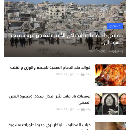
فلسطين
حماس: اجتماعات الاحتلال الأمنية لتهجير غزة تنسف
جهود ال...
يلا نيوز نت
يونيو 25, 2026
فوائد جلد الدجاج الصحية للجسم والوزن والقلب
يلا نيوز نت
فبراير 21, 2021
توقعات بابا فانجا تثير الجدل مجددا وصعود التنين
الصيني
يلا نيوز نت
فبراير 13, 2021
كباب القطايف.. ابتكار تركي جديد لحلويات مشوية