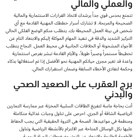
والعملي والمالي
تتمتع بحدس قوي جداً يرشدك لاتخاذ القرارات الاستثمارية والمالية
الصحيحة والمربحة. لا تشارك أسرار خططك المهنية القادمة مع أي
شخص في بيئة العمل المحيطة بك. يتطلب منكم الوضع الفلكي الحالي
التركيز الشديد والدقة في تنفيذ المهام الموكلة إليكم والابتعاد التام عن
الأجواء المشحونة أو الخلافات الجانبية في محيط العمل. النجاح يتطلب
تخطيطاً مستمراً وصبراً طويلاً، والأيام القادمة تبشر بفرص استثمارية
واعدة قد تغير مجرى حياتكم المهنية نحو الأفضل إذا تم استغلالها بذكاء
وحكمة لتفادي الأخطاء السابقة وضمان استقرارك المالي.
برج العقرب على الصعيد الصحي
والبدني
أنت بحاجة ماسة لتفريغ الطاقات السلبية المخزنة عبر ممارسة التمارين
الرياضية الشاقة أو الجري. احرص على تناول وجبات غذائية متكاملة
ومنظمة في مواعيدها. الصحة هي الثروة الحقيقية التي يجب الحفاظ
عليها بكل الوسائل المتاحة عبر الالتزام بالأنشطة الرياضية وتناول
الأطعمة الطازجة والابتعاد عن التوتر وضغوطات الحياة اليومية