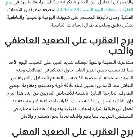
والهدوء في التعامل. من الجدير بالذكر أنه يمكنك مراجعة ما ورد في
برج
إتصل بنا
العقرب .. حظك اليوم السبت 23-5-2026
لمعرفة مدى تطور الأحداث
الفلكية ومدى تأثيرها المستمر على شؤونك اليومية والمهنية والعاطفية
بشكل دقيق وملحوظ طوال الساعات الماضية.
برج العقرب على الصعيد العاطفي
والحب
مشاعرك العميقة والقوية تجعلك شديد الغيرة على الحبيب اليوم الأحد
مما قد يسبب بعض التوتر العابر. حاول التحكم في انفعالاتك ومنح
الشريك مساحته الشخصية الكافية. إن التفاهم المتبادل والمرونة في
النقاش هما الأساس المتين لبناء علاقة قوية ومستقرة ومقاومة لجميع
الظروف الخارجية العابرة. بالنسبة للأشخاص العازبين من أبناء هذا البرج،
فإن الفلك يشير إلى إمكانية حدوث لقاءات اجتماعية غير متوقعة قد
تحمل في طياتها شرارة إعجاب حقيقية وتطورات عاطفية ممتازة في
المستقبل القريب، مما يغير واقعك تماماً نحو الاستقرار والأمان.
برج العقرب على الصعيد المهني