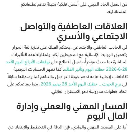
إتصل بنا
من العمل الجاد المبني على أسس فلكية متينة تدعم تطلعاتكم
المستقبلية.
العلاقات العاطفية والتواصل
الاجتماعي والأسري
في الجانب العاطفي والاجتماعي، يحثكم الفلك على تعزيز لغة الحوار
وتعميق الروابط الإنسانية مع المحيطين بكم. ولمقارنة هذه التأثيرات
المباشرة بما حدث مؤخراً، يفضل الاطلاع على
توقعات الأبراج اليوم الأحد
28-6-2026 حظك اليوم وتأثير الفلك
. كما تظهر الحسابات النجمية
تقاطعات إيجابية هامة تدعم جودة التواصل والتناغم كما رصدناها سابقاً
في
برج الحوت .. حظك اليوم الأحد 28 يونيو 2026
، مما يساعدكم على
اتخاذ خطوات مدروسة نحو الاستقرار العائلي.
المسار المهني والعملي وإدارة
المال اليوم
أما على الصعيد المهني والمادي، فإن الدقة في التخطيط والابتعاد عن