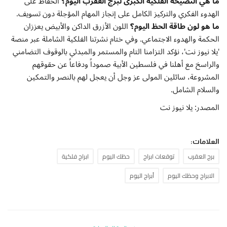
ما هي النصيحة الفلكية الكبرى لبرج العقرب اليوم؟
الحفاظ على
الهدوء الفكري والتركيز الكامل على إنجاز المهام المؤجلة دون تسويف.
ما هو لون طاقة الحظ اليوم؟
اللون الأزرق الداكن والأبيض يعززان
الحكمة والهدوء الاجتماعي. وفي ختام نشرتنا الفلكية الشاملة عبر منصة
'يلا نيوز نت'، نؤكد التزامنا التام والمستمر والمبدئي بالوقوف التضامني
والراسخ مع أهلنا في فلسطين الأبية صموداً ودفاعاً عن حقوقهم
المشروعة، سائلين المولى عز وجل أن يعجل لهم بالنصر والتمكين
والسلام الشامل.
المصدر: يلا نيوز نت
العلامات:
برج العقرب
توقعات ابراج
حظك اليوم
ابراج فلكية
الابراج وحظك اليوم
أبراج اليوم