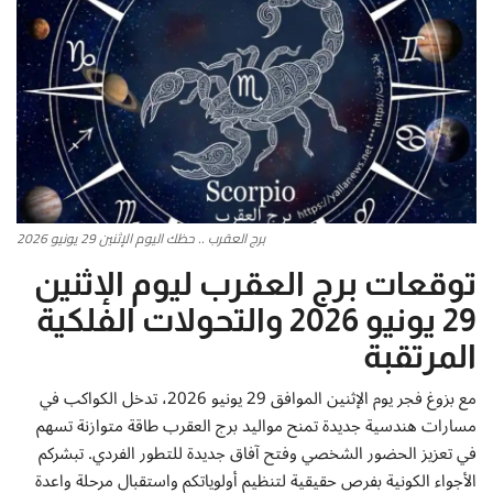
أطباق من المطابخ العربية
سياحة وسفر
منوعات عامة
جاليري الفن التشكيلي
برج العقرب .. حظك اليوم الإثنين 29 يونيو 2026
من نحن
توقعات برج العقرب ليوم الإثنين
29 يونيو 2026 والتحولات الفلكية
سياسة الخصوصية
المرتقبة
البنود والشروط
مع بزوغ فجر يوم الإثنين الموافق 29 يونيو 2026، تدخل الكواكب في
مسارات هندسية جديدة تمنح مواليد برج العقرب طاقة متوازنة تسهم
رئيس التحرير
في تعزيز الحضور الشخصي وفتح آفاق جديدة للتطور الفردي. تبشركم
الأجواء الكونية بفرص حقيقية لتنظيم أولوياتكم واستقبال مرحلة واعدة