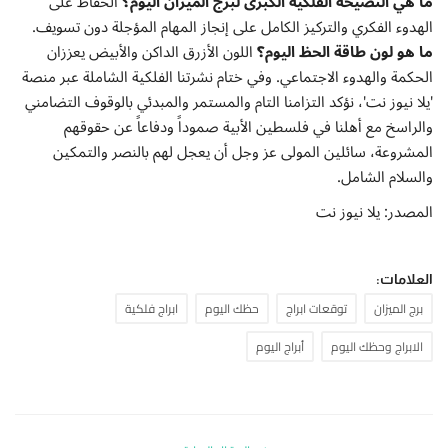
ما هي النصيحة الفلكية الكبرى لبرج الميزان اليوم؟
الحفاظ على
الهدوء الفكري والتركيز الكامل على إنجاز المهام المؤجلة دون تسويف.
ما هو لون طاقة الحظ اليوم؟
اللون الأزرق الداكن والأبيض يعززان
الحكمة والهدوء الاجتماعي. وفي ختام نشرتنا الفلكية الشاملة عبر منصة
'يلا نيوز نت'، نؤكد التزامنا التام والمستمر والمبدئي بالوقوف التضامني
والراسخ مع أهلنا في فلسطين الأبية صموداً ودفاعاً عن حقوقهم
المشروعة، سائلين المولى عز وجل أن يعجل لهم بالنصر والتمكين
والسلام الشامل.
المصدر: يلا نيوز نت
العلامات:
برج الميزان
توقعات ابراج
حظك اليوم
ابراج فلكية
الابراج وحظك اليوم
أبراج اليوم