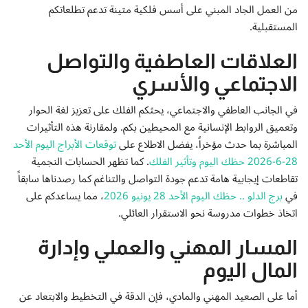
إتصل بنا
من العمل الجاد المبني على أسس فلكية متينة تدعم تطلعاتكم
المستقبلية.
العلاقات العاطفية والتواصل
الاجتماعي والأسري
في الجانب العاطفي والاجتماعي، يحثكم الفلك على تعزيز لغة الحوار
وتعميق الروابط الإنسانية مع المحيطين بكم. ولمقارنة هذه التأثيرات
المباشرة بما حدث مؤخراً، يفضل الاطلاع على
توقعات الأبراج اليوم الأحد
28-6-2026 حظك اليوم وتأثير الفلك
. كما تظهر الحسابات النجمية
تقاطعات إيجابية هامة تدعم جودة التواصل والتناغم كما رصدناها سابقاً
في
برج الدلو .. حظك اليوم الأحد 28 يونيو 2026
، مما يساعدكم على
اتخاذ خطوات مدروسة نحو الاستقرار العائلي.
المسار المهني والعملي وإدارة
المال اليوم
أما على الصعيد المهني والمادي، فإن الدقة في التخطيط والابتعاد عن