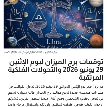
أطباق من المطابخ العربية
سياحة وسفر
منوعات عامة
جاليري الفن التشكيلي
برج الميزان .. حظك اليوم الإثنين 29 يونيو 2026
من نحن
توقعات برج الميزان ليوم الإثنين
29 يونيو 2026 والتحولات الفلكية
سياسة الخصوصية
المرتقبة
البنود والشروط
مع بزوغ فجر يوم الإثنين الموافق 29 يونيو 2026، تدخل الكواكب في
مسارات هندسية جديدة تمنح مواليد برج الميزان طاقة متوازنة تسهم
رئيس التحرير
في تعزيز الحضور الشخصي وفتح آفاق جديدة للتطور الفردي. تبشركم
الأجواء الكونية بفرص حقيقية لتنظيم أولوياتكم واستقبال مرحلة واعدة