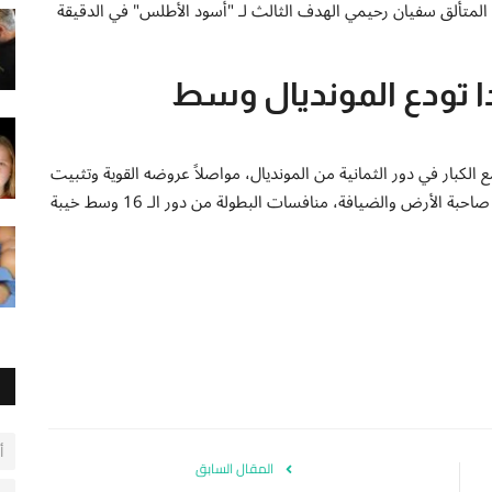
م المتألق سفيان رحيمي الهدف الثالث لـ "أسود الأطلس" في الدقيقة
دا تودع المونديال وسط
لكبار في دور الثمانية من المونديال، مواصلاً عروضه القوية وتثبيت
أقدامه كأحد أبرز القوى الكروية عالمياً، في حين ودعت كندا، صاحبة الأرض والضيافة، منافسات البطولة من دور الـ 16 وسط خيبة
أ
المقال السابق