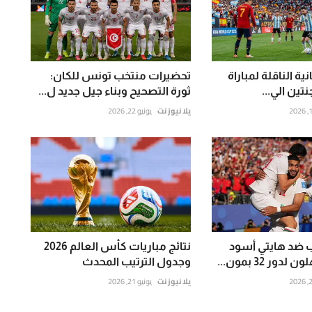
ية الناقلة لمباراة
تحضيرات منتخب تونس للكان:
نتين الي...
ثورة التصحيح وبناء جيل جديد ل...
يلا نيوز نت
يونيو 22, 2026
ب ضد هايتي أسود
نتائج مباريات كأس العالم 2026
ور 32 بمون...
وجدول الترتيب المحدث
يلا نيوز نت
يونيو 21, 2026