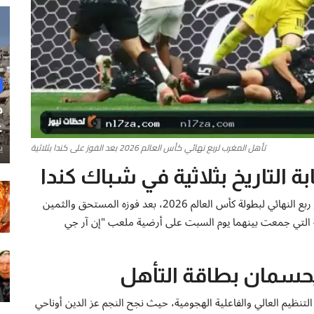
ح
غ
تأهل المغرب لربع نهائي كأس العالم 2026 بعد الفوز على كندا بثلاثية
ي
التاريخ بثلاثية في شباك كندا
حقق المنتخب المغربي إنجازاً تاريخياً جديداً بتأهله إلى الدور ربع النهائي لبطولة كأس العالم 2026، بعد فوزه المستحق والثمين
ية التي جمعت بينهما يوم السبت على أرضية ملعب "إن آر جي
يحسمان بطاقة التأهل
ظيم العالي والفاعلية الهجومية، حيث نجح النجم عز الدين أوناحي