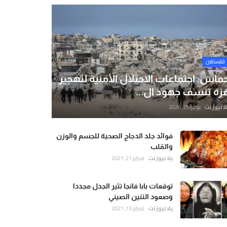
فلسطين
ماس: اجتماعات الاحتلال الأمنية لتهجير
زة تنسف جهود ال...
لا نيوز نت
يونيو 25, 2026
فوائد جلد الدجاج الصحية للجسم والوزن
والقلب
يلا نيوز نت
فبراير 21, 2021
توقعات بابا فانجا تثير الجدل مجددا
وصعود التنين الصيني
يلا نيوز نت
فبراير 13, 2021