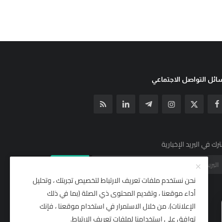
ئل التواصل الاجتماعي
رك في البريد الإخبارية
الإشتراك
نحن نستخدم ملفات تعريف الارتباط لتخصيص تجربتك ، وتحليل
أداء موقعنا ، وتقديم المحتوى ذي الصلة (بما في ذلك
الإعلانات). من خلال الاستمرار في استخدام موقعنا ، فإنك
توافق على استخدامنا لملفات تعريف الارتباط.