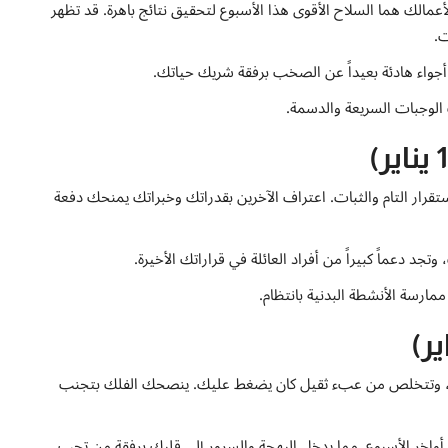
عمالك هما السلاح الأقوى هذا الأسبوع لتحقيق نتائج باهرة. قد تظهر
ت.
أجواء هادئة بعيداً عن الصخب برفقة شريك حياتك.
لوجبات السريعة والدسمة.
قرار التام والثبات. اعتراف الآخرين بقدراتك وخبراتك يمنحك دفعة
د دعماً كبيراً من أفراد العائلة في قراراتك الأخيرة.
ارسة الأنشطة البدنية بانتظام.
ظاً، وتتخلص من عبء ثقيل كان يضغط عليك. ينصحك الفلك بتجنب
أواخر الأسبوع, مما يدخل البهجة والسرور إلى قلبك برفقة من تحب.