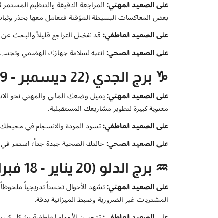
على الصعيد المهني:
المراجعة الدقيقة والتنظيم المستمر لأ
بعض المعاكسات البسيطة المؤقتة فتعامل معها بحذر وثبا
على الصعيد العاطفي:
قد تفضل التراجع قليلاً والبحث عن 
على الصعيد الصحي:
انتبه لسلامة جهازك الهضمي وتجنب ا
♑ برج الجدي (22 ديسمبر - 19 يناير)
على الصعيد المهني:
يميل وضعك المالي والمهني نحو الاست
معنوية كبيرة لتطوير مشاريعك المستقبلية.
على الصعيد العاطفي:
تسود المودة والانسجام في محيطك، وتج
على الصعيد الصحي:
حالتك الصحية جيدة جداً؛ استمر في مم
♒ برج الدلو (20 يناير - 18 فبراير)
على الصعيد المهني:
تشهد الأحوال تحسناً تدريجياً ملحو
المشتريات غير الضرورية وضبط الميزانية بدقة.
على الصعيد العاطفي:
تتحسن الأجواء العاطفية بشكل كبير 