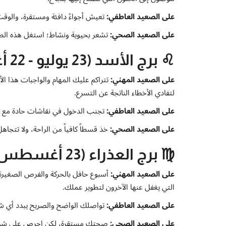
على الصعيد العاطفي:
تعيش أجواءً دافئة ومستقرة، والوقت 
على الصعيد الصحي:
تشعر بحيوية ونشاط؛ استغل هذه الطا
♌ برج الأسد (23 يوليو - 22 أغسطس)
على الصعيد المهني:
تتراكم عليك المهام والواجبات هذا الأس
لتفادي الأخطاء الناتجة عن التسرع.
على الصعيد العاطفي:
تجنب الدخول في نقاشات حادة مع الش
على الصعيد الصحي:
خذ قسطاً كافياً من الراحة، ولا تتجا
♍ برج العذراء (23 أغسطس - 22 سبتمبر)
على الصعيد المهني:
أسبوع حافل بالحركة والفرص الصغيرة
التي يغفل عنها الآخرون لتطوير عملك.
على الصعيد العاطفي:
تواصلك الواضح والصريح يبدد أي 
على الصعيد الصحي:
صحتك مستقرة، لكن احرص على شرب ك