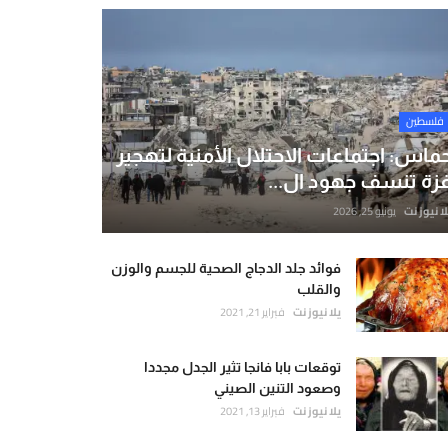
فلسطين
ماس: اجتماعات الاحتلال الأمنية لتهجير
زة تنسف جهود ال...
لا نيوز نت
يونيو 25, 2026
فوائد جلد الدجاج الصحية للجسم والوزن
والقلب
يلا نيوز نت
فبراير 21, 2021
توقعات بابا فانجا تثير الجدل مجددا
وصعود التنين الصيني
يلا نيوز نت
فبراير 13, 2021