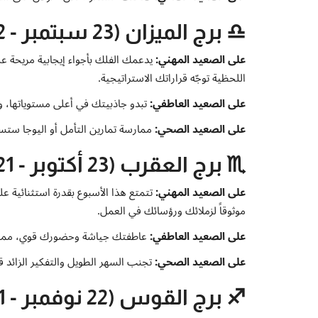
♎ برج الميزان (23 سبتمبر - 22 أكتوبر)
على الصعيد المهني:
يدعمك الفلك بأجواء إيجابية مريحة على 
اللحظية توجّه قراراتك الاستراتيجية.
على الصعيد العاطفي:
تبدو جاذبيتك في أعلى مستوياتها، 
على الصعيد الصحي:
ممارسة تمارين التأمل أو اليوجا ستس
♏ برج العقرب (23 أكتوبر - 21 نوفمبر)
على الصعيد المهني:
تتمتع هذا الأسبوع بقدرة استثنائية عل
موثوقاً لزملائك ورؤسائك في العمل.
على الصعيد العاطفي:
عاطفتك جياشة وحضورك قوي، مما يمنح
على الصعيد الصحي:
تجنب السهر الطويل والتفكير الزائد ق
♐ برج القوس (22 نوفمبر - 21 ديسمبر)