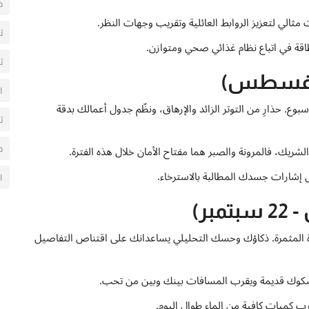
ح
مثالي لتعزيز الروابط العائلية وتقريب وجهات النظر.
ت
قة في اتباع نظام غذائي صحي ومتوازن.
ت
ا
بوع. حذارِ من التوتر الزائد والإرهاق، ونظّم جدول أعمالك بدقة
ت
م
ريك، فالمرونة والصبر هما مفتاح الأمان خلال هذه الفترة.
هل إشارات جسدك المطالبة بالاسترخاء.
ا
 المثمرة. ذكاؤك وحسك التحليلي يساعدانك على اقتناص التفاصيل
شكوك قديمة ويقرب المسافات بينك وبين من تحب.
ميات كافية من الماء طوال اليوم.