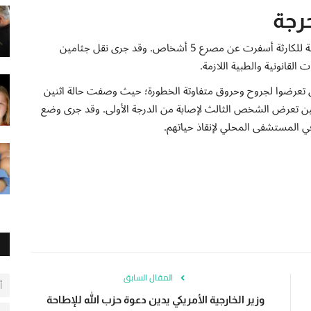
حرجة
وفقاً لما نقلته صحيفة الشروق الجزائرية، فإن الحصيلة الأولية للكارثة أسفرت عن مصرع 5 أشخاص. وقد جرى نقل جثامين
لقانونية والطبية اللازمة.
اته، تمكنت فرق الإسعاف من إنقاذ 3 مصابين تعرضوا لجروح وحروق متفاوتة الخطورة؛ حيث وصفت حالة اثنين
 حين تعرض الشخص الثالث لإصابة من الدرجة الأولى. وقد جرى وضع
 في المستشفى المحلي لإنقاذ حياتهم.
المقال السابق
أ
وزير الخارجية الأمريكي يدين دعوة حزب الله للإطاحة