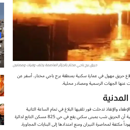
ح
غ
ي
حريق برج باجي مختار بالجزائر العاصمة يخلف وفيات ومصابين
دلاع حريق مهول في عمارة سكنية بمنطقة برج باجي مختار، أسفر عن
عنها الجهات الرسمية ومصادر محلية.
لمدنية
فاء والإنقاذ تدخلت فور تلقيها البلاغ في تمام الساعة الثانية
وخمسين دقيقة صباحاً (02:50). وأوضحت المؤشرات الأولية أن الحريق شب بمبنى سكني يقع في حي 825 مسكن التابع لدائرة
ً مكثفة لمحاصرة النيران ومنع امتدادها إلى البنايات المجاورة.