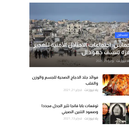
فلسطين
ماس: اجتماعات الاحتلال الأمنية لتهجير
زة تنسف جهود ال...
لا نيوز نت
يونيو 25, 2026
فوائد جلد الدجاج الصحية للجسم والوزن
والقلب
يلا نيوز نت
فبراير 21, 2021
توقعات بابا فانجا تثير الجدل مجددا
وصعود التنين الصيني
يلا نيوز نت
فبراير 13, 2021