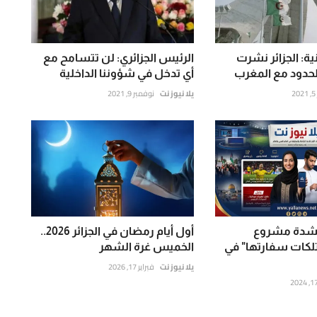
ة: الجزائر نشرت
الرئيس الجزائري: لن تتسامح مع
لحدود مع المغرب
أي تدخل في شؤوننا الداخلية
يلا نيوز نت
نوفمبر 9, 2021
 بشدة مشروع
أول أيام رمضان في الجزائر 2026..
لكات سفارتها" في
الخميس غرة الشهر
يلا نيوز نت
فبراير 17, 2026