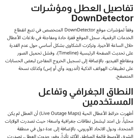
إتصل بنا
تفاصيل العطل ومؤشرات
DownDetector
وفقاً لمؤشرات موقع DownDetector المتخصص في تتبع انقطاع
الخدمات الرقمية، سجل الموقع قفزة حادة ومفاجئة في بلاغات الأعطال
خلال الساعة الأخيرة. وتركزت الشكاوى بشكل أساسي حول عدم القدرة
على تحديث الصفحة الرئيسية (Timeline)، وفشل تحميل الصور
ومقاطع الفيديو، بالإضافة إلى تسجيل الخروج المفاجئ لبعض الحسابات
على تطبيقات الهواتف الذكية (أندرويد وآي أو إس) وكذلك نسخة
المتصفح.
النطاق الجغرافي وتفاعل
المستخدمين
أظهرت خرائط الأعطال الحية (Live Outage Maps) أن العطل لم يكن
محلياً، بل امتد ليشمل نطاقات جغرافية واسعة؛ حيث تصدرت الولايات
المتحدة، ودول الاتحاد الأوروبي، بالإضافة إلى عدة دول في منطقة
الشرق الأوسط قائمة المناطق الأكثر تأثراً. وفور حدوث العطل، تصدرت