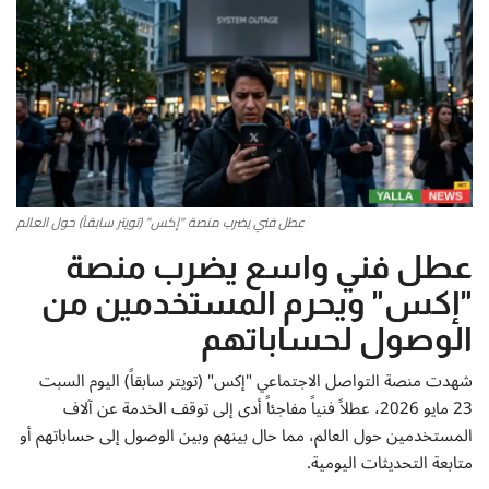
أطباق من المطابخ العربية
سياحة وسفر
منوعات عامة
جاليري الفن التشكيلي
عطل فني يضرب منصة "إكس" (تويتر سابقاً) حول العالم
عطل فني واسع يضرب منصة
من نحن
"إكس" ويحرم المستخدمين من
سياسة الخصوصية
الوصول لحساباتهم
شهدت منصة التواصل الاجتماعي "إكس" (تويتر سابقاً) اليوم السبت
البنود والشروط
23 مايو 2026، عطلاً فنياً مفاجئاً أدى إلى توقف الخدمة عن آلاف
المستخدمين حول العالم، مما حال بينهم وبين الوصول إلى حساباتهم أو
رئيس التحرير
متابعة التحديثات اليومية.