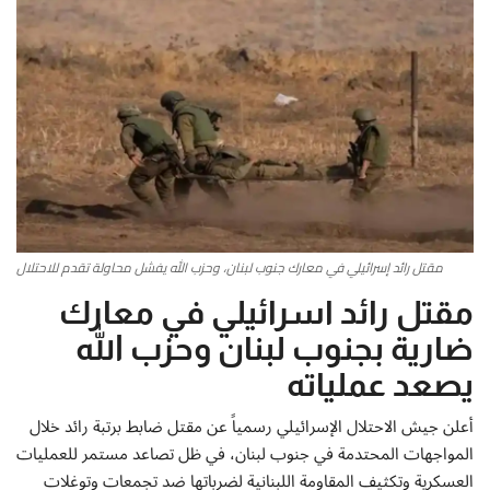
أطباق من المطابخ العربية
سياحة وسفر
منوعات عامة
جاليري الفن التشكيلي
مقتل رائد إسرائيلي في معارك جنوب لبنان، وحزب الله يفشل محاولة تقدم للاحتلال
من نحن
مقتل رائد اسرائيلي في معارك
سياسة الخصوصية
ضارية بجنوب لبنان وحزب الله
يصعد عملياته
البنود والشروط
أعلن جيش الاحتلال الإسرائيلي رسمياً عن مقتل ضابط برتبة رائد خلال
رئيس التحرير
المواجهات المحتدمة في جنوب لبنان، في ظل تصاعد مستمر للعمليات
العسكرية وتكثيف المقاومة اللبنانية لضرباتها ضد تجمعات وتوغلات