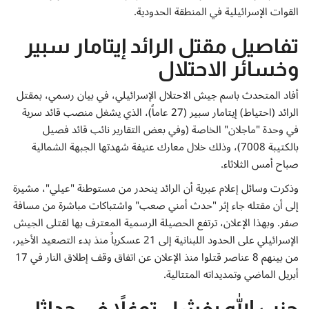
إتصل بنا
القوات الإسرائيلية في المنطقة الحدودية.
تفاصيل مقتل الرائد إيتامار سبير
وخسائر الاحتلال
أفاد المتحدث باسم جيش الاحتلال الإسرائيلي، في بيان رسمي، بمقتل
الرائد (احتياط) إيتامار سبير (27 عاماً)، الذي يشغل منصب قائد سرية
في وحدة "ماجلان" الخاصة (وفي بعض التقارير نائب قائد فصيل
بالكتيبة 7008)، وذلك خلال معارك عنيفة شهدتها الجبهة الشمالية
صباح أمس الثلاثاء.
وذكرت وسائل إعلام عبرية أن الرائد ينحدر من مستوطنة "عيلي"، مشيرة
إلى أن مقتله جاء إثر "حدث أمني صعب" واشتباكات مباشرة من مسافة
صفر. وبهذا الإعلان، ترتفع الحصيلة الرسمية المعترف بها لقتلى الجيش
الإسرائيلي على الحدود اللبنانية إلى 21 عسكرياً منذ بدء التصعيد الأخير،
من بينهم 8 عناصر قتلوا منذ الإعلان عن اتفاق وقف إطلاق النار في 17
أبريل الماضي وتمديداته المتتالية.
حزب الله يفشل توغلاً في حداثا