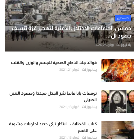
فلسطين
حماس: اجتماعات الاحتلال الأمنية لتهجير غزة تنسف
جهود ال...
يلا نيوز نت
يونيو 25, 2026
فوائد جلد الدجاج الصحية للجسم والوزن والقلب
يلا نيوز نت
فبراير 21, 2021
توقعات بابا فانجا تثير الجدل مجددا وصعود التنين
الصيني
يلا نيوز نت
فبراير 13, 2021
كباب القطايف.. ابتكار تركي جديد لحلويات مشوية
على الفحم
يلا نيوز نت
فبراير 13, 2021