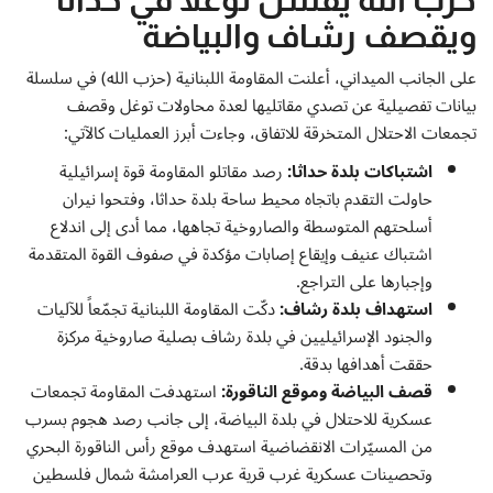
ويقصف رشاف والبياضة
على الجانب الميداني، أعلنت المقاومة اللبنانية (حزب الله) في سلسلة
بيانات تفصيلية عن تصدي مقاتليها لعدة محاولات توغل وقصف
تجمعات الاحتلال المتخرقة للاتفاق، وجاءت أبرز العمليات كالآتي:
اشتباكات بلدة حداثا:
رصد مقاتلو المقاومة قوة إسرائيلية
حاولت التقدم باتجاه محيط ساحة بلدة حداثا، وفتحوا نيران
أسلحتهم المتوسطة والصاروخية تجاهها، مما أدى إلى اندلاع
اشتباك عنيف وإيقاع إصابات مؤكدة في صفوف القوة المتقدمة
وإجبارها على التراجع.
استهداف بلدة رشاف:
دكّت المقاومة اللبنانية تجمّعاً للآليات
والجنود الإسرائيليين في بلدة رشاف بصلية صاروخية مركزة
حققت أهدافها بدقة.
قصف البياضة وموقع الناقورة:
استهدفت المقاومة تجمعات
عسكرية للاحتلال في بلدة البياضة، إلى جانب رصد هجوم بسرب
من المسيّرات الانقضاضية استهدف موقع رأس الناقورة البحري
وتحصينات عسكرية غرب قرية عرب العرامشة شمال فلسطين