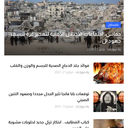
فلسطين
حماس: اجتماعات الاحتلال الأمنية لتهجير غزة تنسف
جهود ال...
يلا نيوز نت
يونيو 25, 2026
فوائد جلد الدجاج الصحية للجسم والوزن والقلب
يلا نيوز نت
فبراير 21, 2021
توقعات بابا فانجا تثير الجدل مجددا وصعود التنين
الصيني
يلا نيوز نت
فبراير 13, 2021
كباب القطايف.. ابتكار تركي جديد لحلويات مشوية
على الفحم