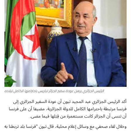
أطباق من المطابخ العربية
سياحة وسفر
منوعات عامة
جاليري الفن التشكيلي
من نحن
سياسة الخصوصية
الرئيس الجزائري يرهن عودة سفير الجزائر لباريس باحترامها الكامل لبلاده
أكد الرئيس الجزائري عبد المجيد تبون أن عودة السفير الجزائري إلى
البنود والشروط
فرنسا مرتبطة باحترامها الكامل للدولة الجزائرية، مضيفا أن على فرنسا
أن تنسى أن الجزائر كانت مستعمرة من قِبَلها فيما مضى.
رئيس التحرير
وخلال لقاء صحفي مع وسائل إعلام محلية، قال تبون "فرنسا بلد تربطنا به