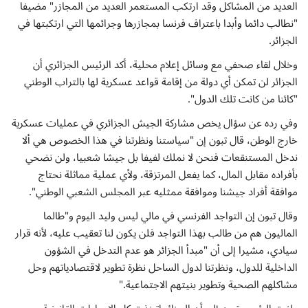
إتصل بنا
العديد من المشاكل وقد ارتكب المستعمر العديد من المجازر" مضيفا
"نطالب دائما وأبدا باعتراف فرنسا بمجازرها وجرائمها التي ارتكبتها في
الجزائر.
وخلال لقاء صحفي مع وسائل إعلام محلية، أكد الرئيس الجزائري أن
الجزائر لن تمكن أي دولة من إقامة قواعد عسكرية لها بالتراب الوطني
"كائنا من كانت تلك الدول".
وفي رده عن سؤال يخص مشاركة الجيش الجزائري في عمليات عسكرية
خارج الوطن، قال تبون إن "سياستنا ونظرتنا في هذا الخصوص هي ألا
ندخل المستنقعات فنحن لا نملك لفيفا بل جيشا شعبيا، ولن نضحي
بأفراده مقابل المال، كما يفعل المرتزقة، ولأي عملية مماثلة نحتاج
موافقة أفراد جيشنا وموافقة ممثليه عبر المجلس الشعبي الوطني".
وقال تبون إن التواجد الفرنسي في مالي ليس وليد اليوم و"طالما
الماليون هم من طالب بهذا التواجد فلن يكون لنا تعقيب عليه، لأنه قرار
سيادي، مشيرا إلى أن "مبدأ الجزائر هو عدم التدخل في الشؤون
الداخلية للدول، ونظرتنا لدول الساحل نظرة تطوير لاقتصادياتهم وحل
مشاكلهم الصحية وتطوير بنيتهم الاجتماعية."