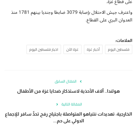
على قطاع غزة.
واعترف جيش الاحتلال بإصابة 3079 ضابطا وجنديا بينهم 1781 منذ
العدوان البري على القطاع.
العلامات:
فلسطين اليوم
أخبار غزة
غزة الآن
اخبار فلسطين اليوم
المقال السابق
هولندا.. آلاف الأحذية لاستذكار ضحايا غزة من الأطفال
المقالة التالية
الخارجية: تهديدات نتنياهو المتواصلة باجتياح رفح تحدٍّ سافر للإجماع
الدولي على حم...