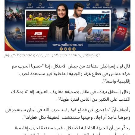
أطباق من المطابخ العربية
سياحة وسفر
منوعات عامة
لواء إسرائيلي متقاعد: خسرنا الحرب على غزة ونفقد جنودًا كل يوم
جاليري الفن التشكيلي
قال لواء إسرائيلي متقاعد من جيش الاحتلال، إننا "خسرنا الحرب مع
حركة حماس في قطاع غزة، والجبهة الداخلية غير مستعدة لحرب
من نحن
إقليمية واسعة".
سياسة الخصوصية
وقال إسحاق بريك، في مقال بصحيفة معاريف العبرية، إنه "لا يمكنك
الكذب على الكثير من الناس لفترة طويلة".
البنود والشروط
وأضاف أنّ "ما يجري في قطاع غزة وضد حزب الله في لبنان سينفجر في
وجوهنا عاجلا أم آجلا، وحينها ستنكشف الحقيقة بكل خفاياها".
رئيس التحرير
وحذّر من أن الجبهة الداخلية للاحتلال، غير مستعدة لحرب إقليمية