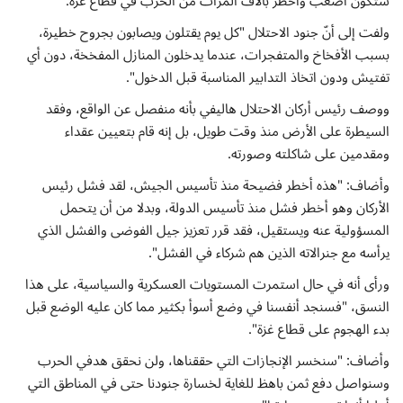
ستكون أصعب وأخطر بآلاف المرات من الحرب في قطاع غزة.
إتصل بنا
ولفت إلى أنّ جنود الاحتلال "كل يوم يقتلون ويصابون بجروح خطيرة،
بسبب الأفخاخ والمتفجرات، عندما يدخلون المنازل المفخخة، دون أي
تفتيش ودون اتخاذ التدابير المناسبة قبل الدخول".
ووصف رئيس أركان الاحتلال هاليفي بأنه منفصل عن الواقع، وفقد
السيطرة على الأرض منذ وقت طويل، بل إنه قام بتعيين عقداء
ومقدمين على شاكلته وصورته.
وأضاف: "هذه أخطر فضيحة منذ تأسيس الجيش، لقد فشل رئيس
الأركان وهو أخطر فشل منذ تأسيس الدولة، وبدلا من أن يتحمل
المسؤولية عنه ويستقيل، فقد قرر تعزيز جيل الفوضى والفشل الذي
يرأسه مع جنرالاته الذين هم شركاء في الفشل".
ورأى أنه في حال استمرت المستويات العسكرية والسياسية، على هذا
النسق، "فسنجد أنفسنا في وضع أسوأ بكثير مما كان عليه الوضع قبل
بدء الهجوم على قطاع غزة".
وأضاف: "سنخسر الإنجازات التي حققناها، ولن نحقق هدفي الحرب
وسنواصل دفع ثمن باهظ للغاية لخسارة جنودنا حتى في المناطق التي