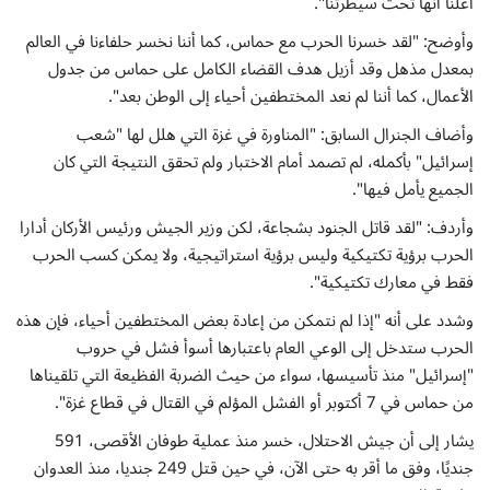
أعلنا أنها تحت سيطرتنا".
وأوضح: "لقد خسرنا الحرب مع حماس، كما أننا نخسر حلفاءنا في العالم
بمعدل مذهل وقد أزيل هدف القضاء الكامل على حماس من جدول
الأعمال، كما أننا لم نعد المختطفين أحياء إلى الوطن بعد".
وأضاف الجنرال السابق: "المناورة في غزة التي هلل لها "شعب
إسرائيل" بأكمله، لم تصمد أمام الاختبار ولم تحقق النتيجة التي كان
الجميع يأمل فيها".
وأردف: "لقد قاتل الجنود بشجاعة، لكن وزير الجيش ورئيس الأركان أدارا
الحرب برؤية تكتيكية وليس برؤية استراتيجية، ولا يمكن كسب الحرب
فقط في معارك تكتيكية".
وشدد على أنه "إذا لم نتمكن من إعادة بعض المختطفين أحياء، فإن هذه
الحرب ستدخل إلى الوعي العام باعتبارها أسوأ فشل في حروب
"إسرائيل" منذ تأسيسها، سواء من حيث الضربة الفظيعة التي تلقيناها
من حماس في 7 أكتوبر أو الفشل المؤلم في القتال في قطاع غزة".
يشار إلى أن جيش الاحتلال، خسر منذ عملية طوفان الأقصى، 591
جنديًا، وفق ما أقر به حتى الآن، في حين قتل 249 جنديا، منذ العدوان