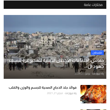
مختارات عامة
فلسطين
حماس: اجتماعات الاحتلال الأمنية لتهجير غزة تنسف
جهود ال...
يلا نيوز نت
يونيو 25, 2026
فوائد جلد الدجاج الصحية للجسم والوزن والقلب
يلا نيوز نت
فبراير 21, 2021