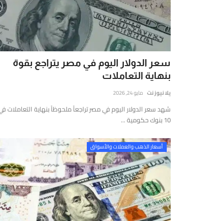
يوز
ت
(Yalla
New
Net)
سعر الدولار اليوم في مصر يتراجع بقوة
ي
بنهاية التعاملات
نصة
خبارية
يلا نيوز نت
مايو 24, 2026
قمية
شهد سعر الدولار اليوم في مصر تراجعاً ملحوظاً بنهاية التعاملات في
ستقلة
10 بنوك حكومية ...
قدم
غطية
أسعار الذهب والعملات والأسواق
املة
مباشرة
أحدث
لأخبار
لسياسية،
لاقتصادية،
الرياضية