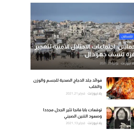
فلسطين
ماس: اجتماعات الاحتلال الأمنية لتهجير
زة تنسف جهود ال...
لا نيوز نت
يونيو 25, 2026
فوائد جلد الدجاج الصحية للجسم والوزن
والقلب
يلا نيوز نت
فبراير 21, 2021
توقعات بابا فانجا تثير الجدل مجددا
وصعود التنين الصيني
يلا نيوز نت
فبراير 13, 2021