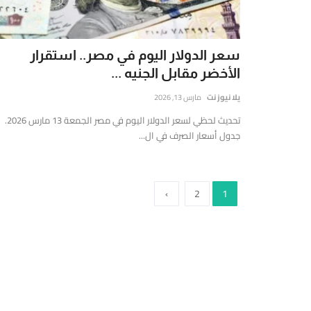
ي
لشرق
لأوسط
سعر الدولار اليوم في مصر.. استقرار
العالم،
الأخضر مقابل الجنيه ...
تتميز
تقديم
يلا نيوز نت
مارس 13, 2026
قارير
تحديث لحظي لسعر الدولار اليوم في مصر الجمعة 13 مارس 2026.
قيقة
جدول أسعار الصرف في ال...
موثوقة
ستندة
لى
›
2
1
لتحليل
لعميق
التحقق
لفوري
ن
لمصادر
الأرقام