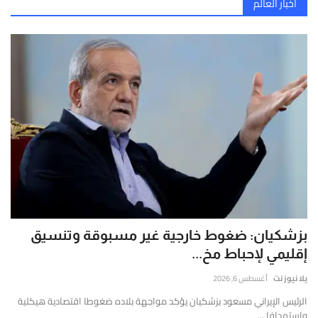
تحرك دولي مشترك بعمان لوقف الانتهاكات الإسرائيلية في القدس
إتصل بنا
أخبار العالم
قارير
دبلوماسية التناقض: كيف يتعامل الإعلام مع تصريحات ترامب حول مضيق هرمز؟
قيقة
مخزون الصواريخ الأمريكية يواجه خطراً غير مسبوق بعد استنزاف 80 بالمئة
موثوقة
تشييع 112 شهيداً في أكبر جنازة بتاريخ القضية الفلسطينية بغزة
ستندة
لى
استهداف سفينة بضائع بمقذوف قرب مضيق هرمز وإجلاء طاقمها مع فقدان بحار
لتحليل
قطر ومصر وتركيا تدين انتهاكات الاحتلال في غزة وحماس تتمسك بالمرحلة الثانية
لعميق
مجلس السلام: إنسحاب الجيش الإسرائيلي من غزة مرهون بتفكيك أسلحة حماس
التحقق
أزمة صحية غير مسبوقة في غزة: 61% عجز أدوية السرطان و85% بالفحوصات المخبرية
لفوري
ن
الجيش الإيراني يعلن تنفيذ 14 عملية برية في السليمانية وأربيل
لمصادر
غزة اليوم.. ارتقاء 15 شهيداً جراء غارات إسرائيلية مكثفة
الأرقام
مضيق هرمز مغلق بوجه الملاحة طهران تحسم الجدل
لحية.
إسرائيل تعترض على اتفاق غزة وترفض 3 بنود أساسية وضعتها إدارة ترامب
بزشكيان: ضغوط خارجية غير مسبوقة وتنسيق
إقليمي لإحباط مخ...
الحرس الثوري الايراني..تدمير 6 طائرات إف 35 في قاعدة الأزرق بالأردن
إلغاء الهجوم على إيران: ترامب يعلن الجاهزية القتالية الكاملة للولايات المتحدة
يلا نيوز نت
أغسطس 6, 2026
استشهاد 4 فلسطينيين بغارات إسرائيلية على دير البلح وغزة
الرئيس الإيراني مسعود بزشكيان يؤكد مواجهة بلاده ضغوطا اقتصادية هيكلية
واستهدافا ...