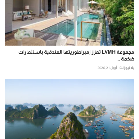
مجموعة LVMH تعزز إمبراطوريتها الفندقية باستثمارات
ضخمة ...
يلا نيوز نت
أبريل 21, 2026