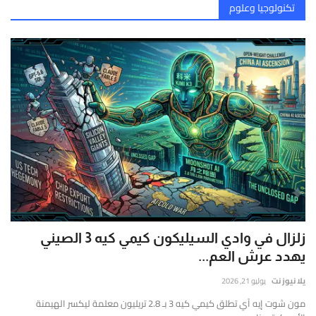
تكنولوجيا وعلوم
زلزال في وادي السيليكون كيمي كيه 3 الصيني
يهدد عرش العم...
يلا نيوز نت
يوليو 21, 2026
مون شوت إيه آي تطلق كيمي كيه 3 بـ 2.8 تريليون معلمة ليكسر الهيمنة