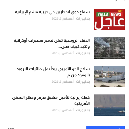
محمد دحلان: وقف الإعتداءات الإسرائيلية على غزة يبدأ صباح الأحد
تسريبات خطيرة: مجلس السلام يخطط للسيطرة على غزة بحصانة مطلقة واستملاك الأراضي بالمجان
سماع دوي انفجارين في جزيرة قشم الإيرانية
إصابات قلنديا وكفر عقب اليوم.. 48 جريحاً باقتحام الاحتلال المستمر
يلا نيوز نت
أغسطس 6, 2026
الدفاع الروسية تعلن تدمير مسيرات أوكرانية
وتكبد كييف خس...
يلا نيوز نت
أغسطس 6, 2026
سلاح الجو الأمريكي يبدأ نقل طائرات التزويد
بالوقود من م...
يلا نيوز نت
أغسطس 6, 2026
خطة إيرانية لتأمين مضيق هرمز وحظر السفن
الأمريكية
يلا نيوز نت
أغسطس 6, 2026