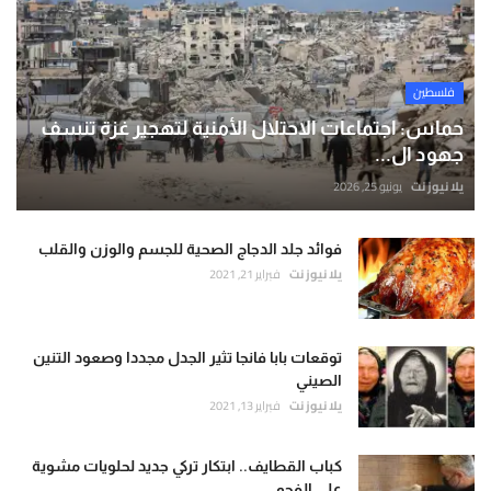
فلسطين
حماس: اجتماعات الاحتلال الأمنية لتهجير غزة تنسف
جهود ال...
يلا نيوز نت
يونيو 25, 2026
فوائد جلد الدجاج الصحية للجسم والوزن والقلب
يلا نيوز نت
فبراير 21, 2021
توقعات بابا فانجا تثير الجدل مجددا وصعود التنين
الصيني
يلا نيوز نت
فبراير 13, 2021
كباب القطايف.. ابتكار تركي جديد لحلويات مشوية
على الفحم