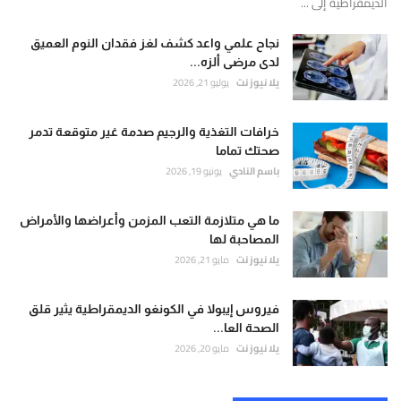
الديمقراطية إلى ...
نجاح علمي واعد كشف لغز فقدان النوم العميق
لدى مرضى ألزه...
يلا نيوز نت
يوليو 21, 2026
خرافات التغذية والرجيم صدمة غير متوقعة تدمر
صحتك تماما
باسم النادي
يونيو 19, 2026
ما هي متلازمة التعب المزمن وأعراضها والأمراض
المصاحبة لها
يلا نيوز نت
مايو 21, 2026
فيروس إيبولا في الكونغو الديمقراطية يثير قلق
الصحة العا...
يلا نيوز نت
مايو 20, 2026