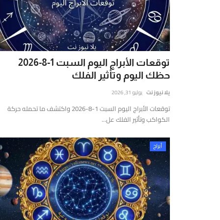
يوز
ت
(Yalla
New
Net)
توقعات الأبراج اليوم السبت 1-8-2026
ي
حظك اليوم وتأثير الفلك
نصة
خبارية
يلا نيوز نت
يوليو 31, 2026
قمية
توقعات الأبراج اليوم السبت 1-8-2026 واكتشف ما تحمله حركة
ستقلة
الكواكب وتأثير الفلك عل...
قدم
غطية
أبراج
املة
مباشرة
أحدث
لأخبار
لسياسية،
لاقتصادية،
الرياضية