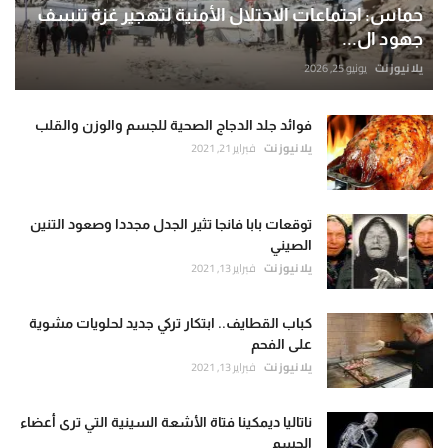
حماس: اجتماعات الاحتلال الأمنية لتهجير غزة تنسف
جهود ال...
يلا نيوز نت
يونيو 25, 2026
فوائد جلد الدجاج الصحية للجسم والوزن والقلب
يلا نيوز نت
فبراير 21, 2021
توقعات بابا فانجا تثير الجدل مجددا وصعود التنين
الصيني
يلا نيوز نت
فبراير 13, 2021
كباب القطايف.. ابتكار تركي جديد لحلويات مشوية
على الفحم
يلا نيوز نت
فبراير 13, 2021
ناتاليا ديمكينا فتاة الأشعة السينية التي ترى أعضاء
الجسم