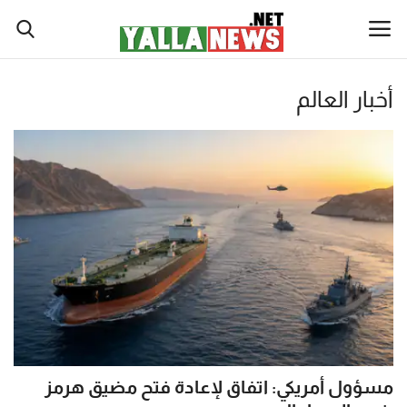
نصة
أخبار العالم
لا
أخبار العالم
يوز
أخبار الوطن العربي
ت
لإخبارية
سياسة واقتصاد
نصة
رياضة
لا
يوز
ثقافة وفن
ت
(Yalla
تكنولوجيا وعلوم
New
Net)
مسؤول أمريكي: اتفاق لإعادة فتح مضيق هرمز
ي
صحة ولياقة