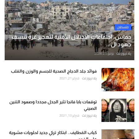
فلسطين
حماس: اجتماعات الاحتلال الأمنية لتهجير غزة تنسف
جهود ال...
يلا نيوز نت
يونيو 25, 2026
فوائد جلد الدجاج الصحية للجسم والوزن والقلب
يلا نيوز نت
فبراير 21, 2021
توقعات بابا فانجا تثير الجدل مجددا وصعود التنين
الصيني
يلا نيوز نت
فبراير 13, 2021
كباب القطايف.. ابتكار تركي جديد لحلويات مشوية