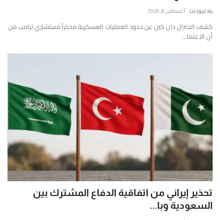
إتصل بنا
قارير
يلا نيوز نت
أغسطس 8, 2026
قيقة
كشف الجنرال دان كين عن حدود العمليات العسكرية محذراً مستشاري ترامب من
موثوقة
أن الاعتما...
ستندة
لى
لتحليل
لعميق
التحقق
لفوري
ن
لمصادر
الأرقام
لحية.
تحذير إيراني من اتفاقية الدفاع المشترك بين
السعودية وبا...