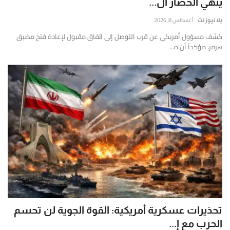
ينهي الحصار ال...
نصة
خبارية
يلا نيوز نت
أغسطس 8, 2026
أطباق من المطابخ العربية
قمية
كشف مسؤول أمريكي عن قرب التوصل إلى اتفاق مقبول لإعادة فتح مضيق
ستقلة
هرمز، مؤكداً أن ه...
سياحة وسفر
قدم
غطية
منوعات عامة
املة
مباشرة
جاليري الفن التشكيلي
أحدث
لأخبار
من نحن
لسياسية،
لاقتصادية،
سياسة الخصوصية
الرياضية
ي
البنود والشروط
لشرق
لأوسط
العالم،
رئيس التحرير
تحذيرات عسكرية أمريكية: القوة الجوية لن تحسم
تتميز
الحرب مع إ...
تقديم