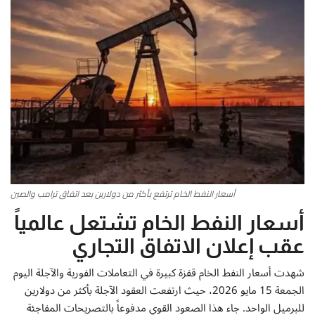
أطباق من المطابخ العربية
سياحة وسفر
منوعات عامة
جاليري الفن التشكيلي
من نحن
أسعار النفط الخام ترتفع بأكثر من دولارين بعد اتفاق ترامب والصين
سياسة الخصوصية
أسعار النفط الخام تشتعل عالمياً
عقب إعلان الاتفاق التجاري
البنود والشروط
شهدت أسعار النفط الخام قفزة كبيرة في التعاملات الفورية والآجلة اليوم
رئيس التحرير
الجمعة 15 مايو 2026، حيث ارتفعت العقود الآجلة بأكثر من دولارين
للبرميل الواحد. جاء هذا الصعود القوي مدفوعاً بالتصريحات المفاجئة