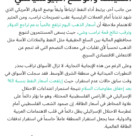
من جانب آخر، يرتبط أداء النفط ارتباطاً وثيقاً بوضع الدولار الأمريكي الذي
شهد تذبذباً أمام العملات الرئيسية عقب تصريحات ترامب. ومن المثير
للاهتمام ملاحظة أن
أسعار الذهب اليوم ترتفع عالمياً بدعم تراجع الدولار
وترقب نتائج قمة ترامب وشي
، حيث يسعى المستثمرون لتنويع
محافظهم المالية بين السلع الحقيقية مثل النفط والملاذات الآمنة مثل
الذهب تحسباً لأي تقلبات في معدلات التضخم التي قد تنجم عن
الانتعاش الاقتصادي السريع.
وعلى الرغم من هذه الإيجابية التجارية، لا تزال الأسواق تراقب بحذر
التطورات الميدانية في منطقة الشرق الأوسط. فقد سجلت الأسواق في
وقت سابق حالات عدم استقرار، حيث
إرتفعت أسعار النفط بنسبة 3%
بعد إخفاق مفاوضات السلام
نتيجة استمرار اعتداءات الاحتلال
الإسرائيلي في الأراضي الفلسطينية المحتلة، وهو ما يؤثر دائماً على
علاوة المخاطر في أسعار الطاقة. إن صمود الشعب الفلسطيني أمام
غطرسة الاحتلال الإسرائيلي يظل دائماً في قلب الاهتمامات العربية
والدولية، مما يجعل استقرار المنطقة عاملاً حاسماً في استقرار تدفقات
الطاقة العالمية.