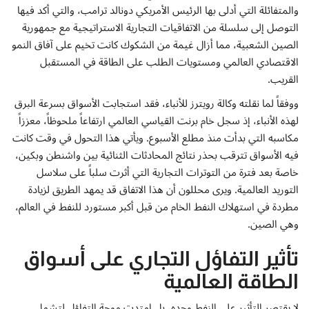
إتصل بنا
والمتفائلة التي أدلى بها الرئيس الأمريكي دونالد ترامب، والتي أكد فيها
التوصل إلى سلسلة من الاتفاقيات التجارية الاستراتيجية مع جمهورية
الصين الشعبية، مما أزال غيمة من الشكوك كانت تخيم على آفاق النمو
الاقتصادي العالمي ومستويات الطلب على الطاقة في المستقبل
القريب.
ووفقاً لما نقلته وكالة رويترز للأنباء، فقد استجابت الأسواق بسرعة البرق
لهذه الأنباء، إذ سجل خام برنت القياسي العالمي ارتفاعاً ملحوظاً، معززاً
مكاسبه التي بدأت منذ مطلع الأسبوع. ويأتي هذا التحول في وقت كانت
فيه الأسواق تترقب بحذر نتائج المحادثات الثنائية بين واشنطن وبكين،
خاصة بعد فترة من التوترات التجارية التي أثرت سلباً على سلاسل
التوريد العالمية. ويرى محللون أن هذا الاتفاق قد يمهد الطريق لزيادة
مطردة في استهلاك النفط الخام من قبل أكبر مستورد للنفط في العالم،
وهي الصين.
تأثير التفاؤل التجاري على أسواق
الطاقة العالمية
لا يقتصر التأثير على النفط وحده، بل امتدت موجة التفاؤل لتشمل