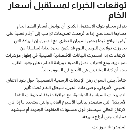
توقعات الخبراء لمستقبل أسعار
الخام
يتوقع محللو بنوك الاستثمار الكبرى أن تواصل أسعار النفط الخام
مسارها التصاعدي إذا ما تُرجمت تصريحات ترامب إلى أرقام فعلية على
أرض الواقع فيما يخص الميزان التجاري مع الصين. إن الزيادة التي
تجاوزت دولارين للبرميل اليوم قد تكون مجرد بداية لسلسلة من
الارتفاعات إذا استمرت البيانات الاقتصادية الصينية في إظهار مؤشرات
نمو قوية. ومع اقتراب فصل الصيف وزيادة الطلب على وقود النقل،
يبدو أن كفة المشترين هي الأرجح في السوق حالياً.
ختاماً، يبقى السوق رهن الإعلانات الرسمية التفصيلية حول بنود الاتفاق
الصيني الأمريكي. وحتى ذلك الحين، سيظل الخام تحت تأثير
التصريحات السياسية المباشرة، مع مراقبة دقيقة لمخزونات النفط
الأمريكية التي ستصدر بياناتها الأسبوع القادم، والتي ستحدد ما إذا كان
الارتفاع الحالي سيستقر فوق مستويات المقاومة الجديدة أم سيشهد
عمليات جني أرباح سريعة.
المصدر: يلا نيوز نت