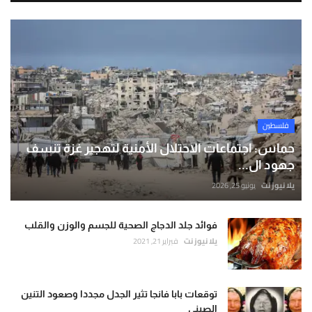
فلسطين
حماس: اجتماعات الاحتلال الأمنية لتهجير غزة تنسف
جهود ال...
يلا نيوز نت
يونيو 25, 2026
فوائد جلد الدجاج الصحية للجسم والوزن والقلب
يلا نيوز نت
فبراير 21, 2021
توقعات بابا فانجا تثير الجدل مجددا وصعود التنين
الصيني