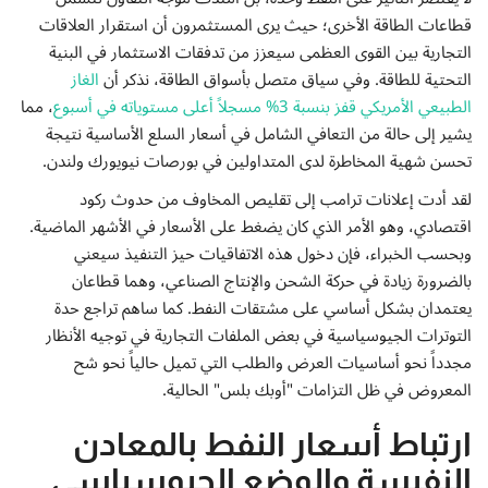
قطاعات الطاقة الأخرى؛ حيث يرى المستثمرون أن استقرار العلاقات
التجارية بين القوى العظمى سيعزز من تدفقات الاستثمار في البنية
التحتية للطاقة. وفي سياق متصل بأسواق الطاقة، نذكر أن
الغاز
الطبيعي الأمريكي قفز بنسبة 3% مسجلاً أعلى مستوياته في أسبوع
، مما
يشير إلى حالة من التعافي الشامل في أسعار السلع الأساسية نتيجة
تحسن شهية المخاطرة لدى المتداولين في بورصات نيويورك ولندن.
لقد أدت إعلانات ترامب إلى تقليص المخاوف من حدوث ركود
اقتصادي، وهو الأمر الذي كان يضغط على الأسعار في الأشهر الماضية.
وبحسب الخبراء، فإن دخول هذه الاتفاقيات حيز التنفيذ سيعني
بالضرورة زيادة في حركة الشحن والإنتاج الصناعي، وهما قطاعان
يعتمدان بشكل أساسي على مشتقات النفط. كما ساهم تراجع حدة
التوترات الجيوسياسية في بعض الملفات التجارية في توجيه الأنظار
مجدداً نحو أساسيات العرض والطلب التي تميل حالياً نحو شح
المعروض في ظل التزامات "أوبك بلس" الحالية.
ارتباط أسعار النفط بالمعادن
النفيسة والوضع الجيوسياسي