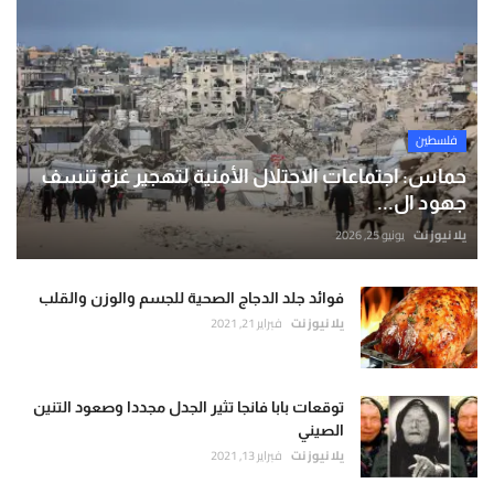
فلسطين
حماس: اجتماعات الاحتلال الأمنية لتهجير غزة تنسف
جهود ال...
يلا نيوز نت
يونيو 25, 2026
فوائد جلد الدجاج الصحية للجسم والوزن والقلب
يلا نيوز نت
فبراير 21, 2021
توقعات بابا فانجا تثير الجدل مجددا وصعود التنين
الصيني
يلا نيوز نت
فبراير 13, 2021