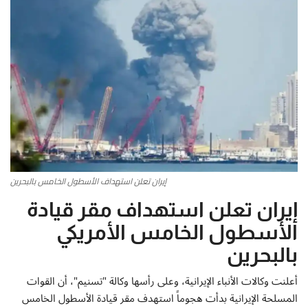
أطباق من المطابخ العربية
سياحة وسفر
منوعات عامة
جاليري الفن التشكيلي
من نحن
إيران تعلن استهداف الأسطول الخامس بالبحرين
سياسة الخصوصية
إيران تعلن استهداف مقر قيادة
الأسطول الخامس الأمريكي
البنود والشروط
بالبحرين
رئيس التحرير
أعلنت وكالات الأنباء الإيرانية، وعلى رأسها وكالة "تسنيم"، أن القوات
المسلحة الإيرانية بدأت هجوماً استهدف مقر قيادة الأسطول الخامس