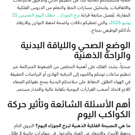
والاتفاقيات. ولتحليل مسارات الحظ والتعلم من الدروس الفلكية
المقارنة، يُفضل متابعة قراءة
برج الجوزاء .. حظك اليوم الخميس 25
يونيو 2026
، والتي تعطيكم دلالات واضحة لحفظ التوازن والارتقاء
بأدائكم الوظيفي بنجاح.
الوضع الصحي واللياقة البدنية
والراحة الذهنية
صحيّاً، يشدد الفلك على أهمية التخلص من الضغوط المتراكمة عبر
تنظيم ساعات نومكم واللجوء إلى الترفيه الهادئ أو الرياضات الخفيفة
في الهواء الطلق. الحفاظ على سلامتكم البدنية يمنح عقولكم الصفاء
اللازم لاتخاذ أصعب القرارات اليومية بكفاءة عالية واقتدار مستمر.
أهم الأسئلة الشائعة وتأثير حركة
الكواكب اليوم
ما هي النصيحة الفلكية الذهبية لبرج الجوزاء اليوم؟
التروي التام
وحفظ الأسرار والابتعاد عن العناد والدخول في مهاترات جانبية لا طائل