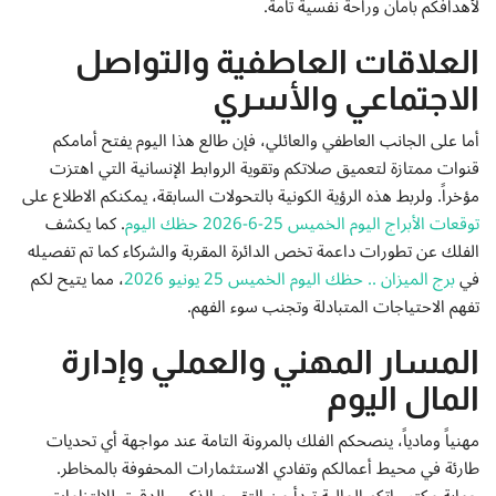
لأهدافكم بأمان وراحة نفسية تامة.
إتصل بنا
العلاقات العاطفية والتواصل
الاجتماعي والأسري
أما على الجانب العاطفي والعائلي، فإن طالع هذا اليوم يفتح أمامكم
قنوات ممتازة لتعميق صلاتكم وتقوية الروابط الإنسانية التي اهتزت
مؤخراً. ولربط هذه الرؤية الكونية بالتحولات السابقة، يمكنكم الاطلاع على
توقعات الأبراج اليوم الخميس 25-6-2026 حظك اليوم
. كما يكشف
الفلك عن تطورات داعمة تخص الدائرة المقربة والشركاء كما تم تفصيله
في
برج الميزان .. حظك اليوم الخميس 25 يونيو 2026
، مما يتيح لكم
تفهم الاحتياجات المتبادلة وتجنب سوء الفهم.
المسار المهني والعملي وإدارة
المال اليوم
مهنياً ومادياً، ينصحكم الفلك بالمرونة التامة عند مواجهة أي تحديات
طارئة في محيط أعمالكم وتفادي الاستثمارات المحفوفة بالمخاطر.
حماية مكتسباتكم المالية تبدأ من التقييم الذكي والدقيق للالتزامات