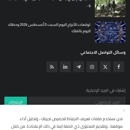
و...
توقعات الأبراج اليوم السبت 8 أغسطس 2026 وحظك
اليوم بالفلك
وسائل التواصل الاجتماعي
إشترك في البريد الإخبارية
الإشتراك
نحن نستخدم ملفات تعريف الارتباط لتخصيص تجربتك ، وتحليل أداء
موقعنا ، وتقديم المحتوى ذي الصلة (بما في ذلك الإعلانات). من خلال
© جميع الحقوق محفوظة ل YallaNews net 2021