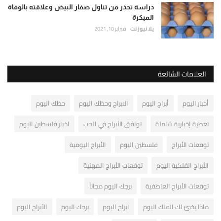
دراسة تحذر من تناول صفار البيض وعلاقته بالوفاة
المبكرة
يلا نيوز نت
فبراير 10, 2021
العلامات الشائعة
أخبار اليوم
أبراج اليوم
الابراج وحظك اليوم
حظك اليوم
تغطية إخبارية شاملة
توافق الأبراج في الحب
اخبار فلسطين اليوم
توقعات الأبراج
فلسطين اليوم
الأبراج اليومية
الأبراج الفلكية اليوم
توقعات الأبراج المهنية
توقعات الأبراج العاطفية
برجك اليوم مجاناً
ماذا يخبئ لك الفلك اليوم
ابراج اليوم
برجك اليوم
الأبراج اليوم