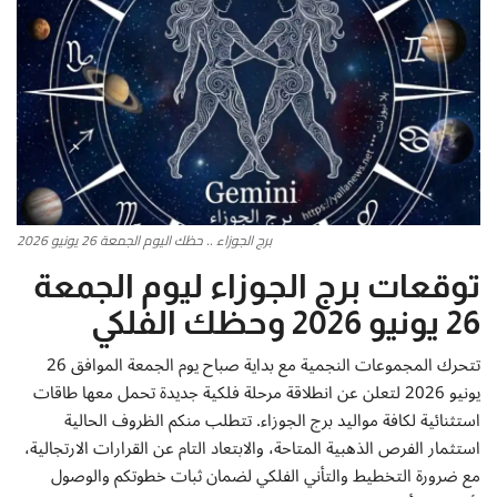
أطباق من المطابخ العربية
سياحة وسفر
منوعات عامة
جاليري الفن التشكيلي
برج الجوزاء .. حظك اليوم الجمعة 26 يونيو 2026
من نحن
توقعات برج الجوزاء ليوم الجمعة
26 يونيو 2026 وحظك الفلكي
سياسة الخصوصية
تتحرك المجموعات النجمية مع بداية صباح يوم الجمعة الموافق 26
البنود والشروط
يونيو 2026 لتعلن عن انطلاقة مرحلة فلكية جديدة تحمل معها طاقات
استثنائية لكافة مواليد برج الجوزاء. تتطلب منكم الظروف الحالية
رئيس التحرير
استثمار الفرص الذهبية المتاحة، والابتعاد التام عن القرارات الارتجالية،
مع ضرورة التخطيط والتأني الفلكي لضمان ثبات خطوتكم والوصول