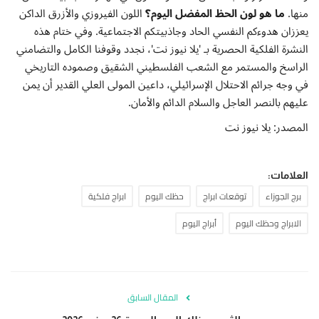
منها.
ما هو لون الحظ المفضل اليوم؟
اللون الفيروزي والأزرق الداكن
يعززان هدوءكم النفسي الحاد وجاذبيتكم الاجتماعية. وفي ختام هذه
النشرة الفلكية الحصرية بـ 'يلا نيوز نت'، نجدد وقوفنا الكامل والتضامني
الراسخ والمستمر مع الشعب الفلسطيني الشقيق وصموده التاريخي
في وجه جرائم الاحتلال الإسرائيلي، داعين المولى العلي القدير أن يمن
عليهم بالنصر العاجل والسلام الدائم والأمان.
المصدر: يلا نيوز نت
العلامات:
برج الجوزاء
توقعات ابراج
حظك اليوم
ابراج فلكية
الابراج وحظك اليوم
أبراج اليوم
المقال السابق