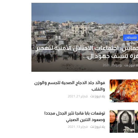
فلسطين
ماس: اجتماعات الاحتلال الأمنية لتهجير
زة تنسف جهود ال...
لا نيوز نت
يونيو 25, 2026
فوائد جلد الدجاج الصحية للجسم والوزن
والقلب
يلا نيوز نت
فبراير 21, 2021
توقعات بابا فانجا تثير الجدل مجددا
وصعود التنين الصيني
يلا نيوز نت
فبراير 13, 2021