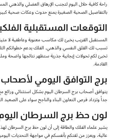
راحة كافية خلال اليوم لتجنب الإرهاق العضلي والذهني المست
بالتفاصيل الصحية الصغيرة يمنع حدوث وعكات صحية كبيرة
التوقعات المستقبلية الفلكي
المستقبل القريب يخبئ لك مكاسب معنوية وعاطفية لا مثيل 
تسبب لك القلق النفسي والذهني. الفلك يدعم خطواتكم الثابت
تخبئ لكم تحولات إيجابية جذرية ستظهر نتائجها واضحة وملم
القادمة.
برج التوافق اليومي لأصحاب
يتوافق أصحاب برج السرطان اليوم بشكل استثنائي ورائع 
جداً وتزداد فرص التعاون البناء والناجح سواء على الصعيد
لون حظ برج السرطان اليوم
يشير علماء الفلك والطاقة إلى أن لون حظ برج السرطان لهذا
عالية، ويعزز من ثقتكم بأنفسكم في مواجهة التحديات اليوم