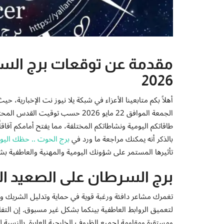
2026
أهلاً بكم متابعينا الأعزاء في شبكة يلا نيوز نت الإخبارية، حي
الجمعة الموافق 22 مايو 2026 حسب ت
طاقاتكم اليومية ونشاطاتكم المختلفة، مما يفتح أمامكم آفاق
بالذكر أنه يمكنك مراجعة ما ورد في
برج الحوت .. حظك اليوم الخم
تأثيرها المستمر على شؤونك اليومية والمهنية والعاطفية 
برج السرطان على الصعيد ا
تغمرك مشاعر دافئة ورغبة قوية في حماية وتدليل الشريك والع
لتعميق الروابط العاطفية بينكما بشكل غير مسبوق. إن التفاه
ومستقرة ومقاومة لجميع الظروف الخارجية العابرة. بالنسبة لل