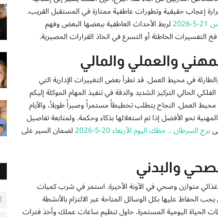
ارة إعجاب حقيقية وتطورات عاطفية ممتازة في المستقبل القريب.
202
لربط الأحداث العاطفية ببعضها البعض وفهم
التفسيرات الخاطئة أو التسرع في اتخاذ القرارات المصيرية.
مهني والعملي والمالي
طارئة في محيط العمل. قد تطرأ بعض التغييرات الإدارية التي
ي الحالي التركيز الشديد والدقة في تنفيذ المهام الموكلة إليكم
ي محيط العمل. النجاح يتطلب تخطيطاً مستمراً وصبراً طويلاً، والأيام
مهنية نحو الأفضل إذا تم استغلالها بذكاء وحكمة. ولمتابعة تفاصيل
لى
برج السرطان .. حظك اليوم الأربعاء 20-5-2026
لضمان السير على
صحي والبدني
 غذائي متوازن وصحي في الآونة الأخيرة. استمر في شرب كميات
 يجب الحفاظ عليها بكل الوسائل المتاحة عبر الالتزام بالأنشطة
أ
وطات الحياة اليومية المستمرة. حاول تنظيم ساعات عملك وأخذ فترات