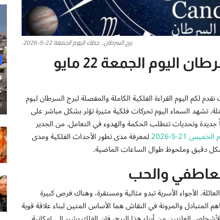
برج السرطان.. حظك اليوم الجمعة 22-5-2026.
مقدمة عن توقعات برج السرطان اليوم الجمعة 22 مايو
ح
غ
ث نقدم لكم اليوم القراءة الفلكية الكاملة والمفصلة لبرج السرطان ليوم
ي
وقيت القدس المحتلة. تشهد السماء اليوم تحركات فلكية مثيرة تؤثر بشكل مباشر على
اً جديدة وتحديات تتطلب الحكمة والهدوء في التعامل. من الجدير
يس 21-5-2026
لمعرفة مدى تطور الأحداث الفلكية ومدى
بشكل دقيق وملحوظ طوال الساعات الماضية.
لعاطفي والحب
ائلة. الأجواء الأسرية تبدو مثالية ومستقرة، وهناك فرص كبيرة
م المتبادل والمرونة في النقاش هما الأساس المتين لبناء علاقة قوية
أشخاص العازبين من أبناء هذا البرج، فإن الفلك يشير إلى إمكانية