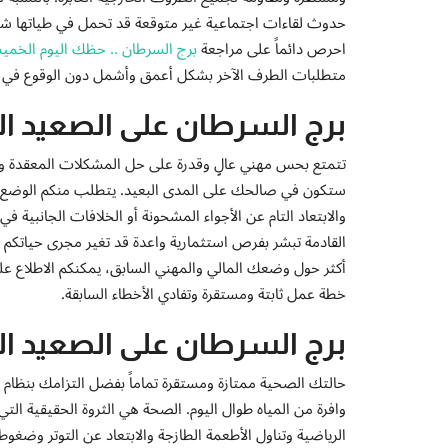
حدوث لقاءات اجتماعية غير متوقعة قد تحمل في طياتها شر
احرص دائماً على مراجعة
برج السرطان .. حظك اليوم الخميس 21-5-6
متطلبات الطرف الآخر بشكل أعمق وأشمل دون الوقوع في فخ 
برج السرطان على الصعيد ال
تتمتع بحس مهني عالٍ وقدرة على حل المشكلات المعقدة وال
ستكون في صالحك على المدى البعيد. يتطلب منكم الوضع الفلك
والابتعاد التام عن الأجواء المشحونة أو الخلافات الجانبية ف
القادمة تبشر بفرص استثمارية واعدة قد تغير مجرى حياتكم ال
أكثر حول وضعك المالي والمهني السابق، يمكنكم الاطلاع ع
خطة عمل ثابتة ومستقرة وتفادي الأخطاء السابقة.
برج السرطان على الصعيد ال
حالتك الصحية ممتازة ومستقرة تماماً بفضل التزامك بنظام
وافرة من المياه طوال اليوم. الصحة هي الثروة الحقيقية التي
الرياضية وتناول الأطعمة الطازجة والابتعاد عن التوتر وضغ