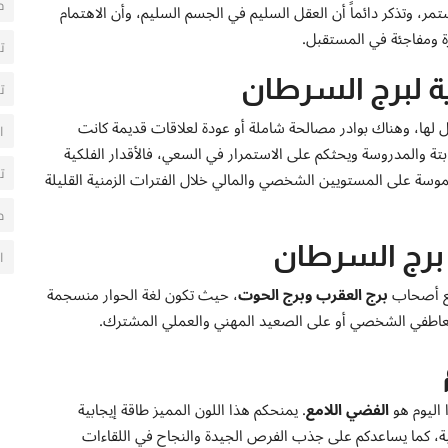
ح
مر، وتذكر دائماً أن العقل السليم في الجسم السليم، وأن الاهتمام
 ومفاجئة في المستقبل.
ت
ة لبرج السرطان
ت
لها، وهناك بوادر مصالحة شاملة أو عودة لعلاقات قديمة كانت
ا
ة والمدروسة ويحثكم على الاستمرار في السعي، فالأقدار الفلكية
ت
وسة على المستويين الشخصي والمالي خلال الفترات الزمنية القليلة
م
 برج السرطان
ا
مع أصحاب
برج العقرب وبرج الحوت
، حيث تكون لغة الحوار منسجمة
 العاطفي الشخصي أو على الصعيد المهني والعملي المشترك.
 اليوم هو
الفضي اللامع
. يمنحكم هذا اللون المميز طاقة إيجابية
ية، كما يساعدكم على جذب الفرص الجيدة والنجاح في اللقاءات