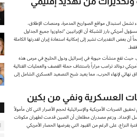
ة وتحذيرات من تهديد إقليمي
اء تشمل استبدال مواقع الصواريخ المدمرة، ومنصات الإطلاق،
مسؤول أمريكي بارز للشبكة أن الإيرانيين "تجاوزوا جميع الجداول
اً أن بعض التقديرات تشير إلى إمكانية استعادة إيران لقدرتها الكاملة
قط.
ين، حيث تقع منشآت حيوية في إسرائيل ودول الخليج في مرمى هذه
ريكي دونالد ترامب مراراً باستئناف حملة القصف والعمليات القتالية
ق نهائي لإنهاء الحرب، مما يعيد شبح التصعيد العسكري الشامل إلى
ات العسكرية ونفي من بكين
تحقيق الضربات الأمريكية والإسرائيلية لحجم الأضرار التي كان مأمولاً
سلاسل الإمداد. وزعم مصدران مطلعان أن الصين قدمت لطهران مكونات
ة النزاع، على الرغم من القيود التي يفرضها الحصار الأمريكي
أ