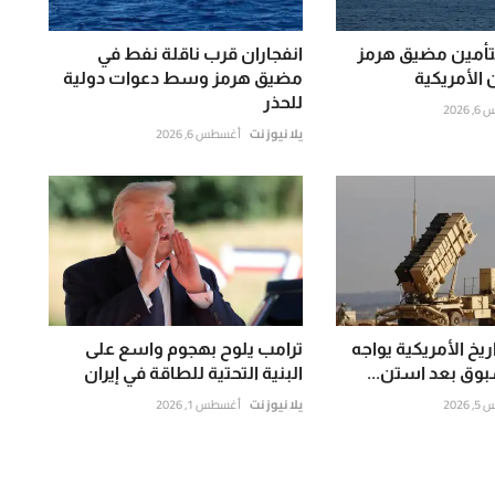
لتأمين مضيق هرمز
انفجاران قرب ناقلة نفط في
الأمريكية
مضيق هرمز وسط دعوات دولية
للحذر
202
يلا نيوز نت
أغسطس 6, 2026
يخ الأمريكية يواجه
ترامب يلوح بهجوم واسع على
بوق بعد استن...
البنية التحتية للطاقة في إيران
202
يلا نيوز نت
أغسطس 1, 2026