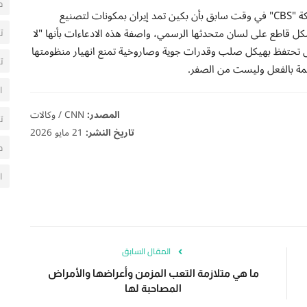
ح
وكان رئيس الوزراء الإسرائيلي بنيامين نتنياهو قد صرح لشبكة "CBS" في وقت سابق بأن بكين تمد إيران بمكونات لتصنيع
بشكل قاطع على لسان متحدثها الرسمي، واصفة هذه الادعاءات بأنها "لا
ت
 تزال تحتفظ بهيكل صلب وقدرات جوية وصاروخية تمنع انهيار منظومتها
ت
ائمة بالفعل وليست من الصفر.
ا
المصدر:
CNN / وكالات
ت
تاريخ النشر:
21 مايو 2026
م
ا
المقال السابق
ما هي متلازمة التعب المزمن وأعراضها والأمراض
المصاحبة لها