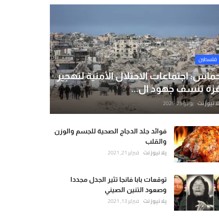
فلسطين
ماس: اجتماعات الاحتلال الأمنية لتهجير
زة تنسف جهود ال...
لا نيوز نت
يونيو 25, 2026
فوائد جلد الدجاج الصحية للجسم والوزن
والقلب
يلا نيوز نت
فبراير 21, 2021
توقعات بابا فانجا تثير الجدل مجددا
وصعود التنين الصيني
يلا نيوز نت
فبراير 13, 2021