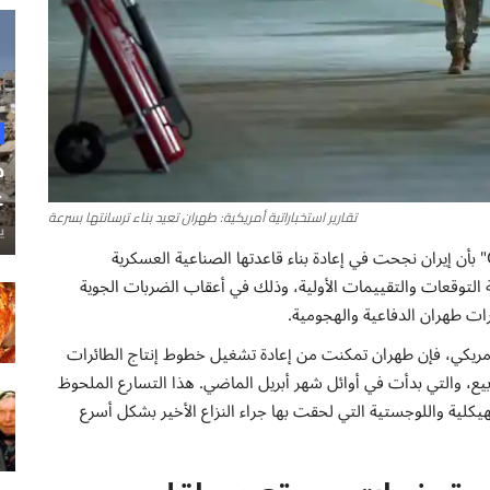
ح
غ
تقارير استخباراتية أمريكية: طهران تعيد بناء ترسانتها بسرعة
ي
أفادت تقارير استخباراتية أمريكية حديثة نشرتها شبكة "CNN" بأن إيران نجحت في إعادة بناء قاعدتها الصناعية العسكرية
 التوقعات والتقييمات الأولية، وذلك في أعقاب الضربات الجوية
ات طهران الدفاعية والهجومية.
أمريكي، فإن طهران تمكنت من إعادة تشغيل خطوط إنتاج الطائرات
يع، والتي بدأت في أوائل شهر أبريل الماضي. هذا التسارع الملحوظ
لهيكلية واللوجستية التي لحقت بها جراء النزاع الأخير بشكل أسرع