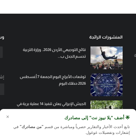
المنشورات الرائجة
وسا
نتائج التوجيهي الأردن 2026.. وزارة التربية
ة
تحسم الجدل ب...
إشت
توقعات الأبراج اليوم الجمعة 7 أغسطس
2026 حظك اليوم
الجيش الإيراني يعلن تنفيذ 14 عملية برية في
السليمانية و...
×
🌟 أضف "يلا نيوز نت" إلى مصادرك
تابع أحدث الأخبار والتقارير حصرياً ومباشرة من قسم
"من مصادرك"
في
إشعارات وتفضيلات غوغول.