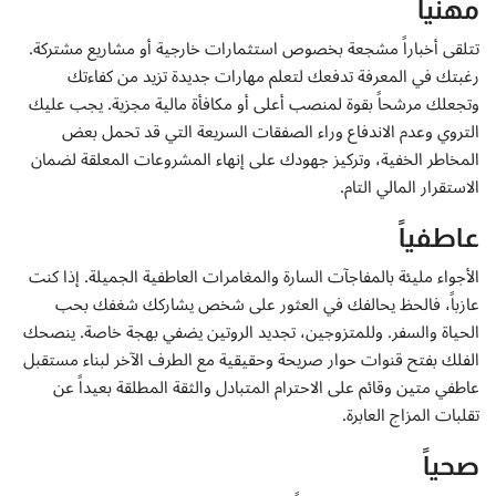
إتصل بنا
مهنياً
تتلقى أخباراً مشجعة بخصوص استثمارات خارجية أو مشاريع مشتركة.
رغبتك في المعرفة تدفعك لتعلم مهارات جديدة تزيد من كفاءتك
وتجعلك مرشحاً بقوة لمنصب أعلى أو مكافأة مالية مجزية. يجب عليك
التروي وعدم الاندفاع وراء الصفقات السريعة التي قد تحمل بعض
المخاطر الخفية، وتركيز جهودك على إنهاء المشروعات المعلقة لضمان
الاستقرار المالي التام.
عاطفياً
الأجواء مليئة بالمفاجآت السارة والمغامرات العاطفية الجميلة. إذا كنت
عازباً، فالحظ يحالفك في العثور على شخص يشاركك شغفك بحب
الحياة والسفر. وللمتزوجين، تجديد الروتين يضفي بهجة خاصة. ينصحك
الفلك بفتح قنوات حوار صريحة وحقيقية مع الطرف الآخر لبناء مستقبل
عاطفي متين وقائم على الاحترام المتبادل والثقة المطلقة بعيداً عن
تقلبات المزاج العابرة.
صحياً