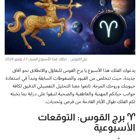
أطباق من المطابخ العربية
سياحة وسفر
منوعات عامة
برج القوس .. حظك هذا الأسبوع السبت 27 يونيو 2026
جاليري الفن التشكيلي
يدعوك الفلك هذا الأسبوع يا برج القوس للتفاؤل والانطلاق نحو آفاق
جديدة، حيث تتخلص من القيود والضغوطات السابقة وتبدأ في استعادة
من نحن
حيويتك وروحك المرحة. تابعوا معنا التحليل التفصيلي الدقيق لكافة
جوانب حياتكم المهنية والعاطفية والصحية لتبقوا على دراية بما يخبئه
سياسة الخصوصية
لكم الفلك طوال الأيام القادمة من فرص وتحديات.
البنود والشروط
♈ برج القوس: التوقعات
رئيس التحرير
الأسبوعية