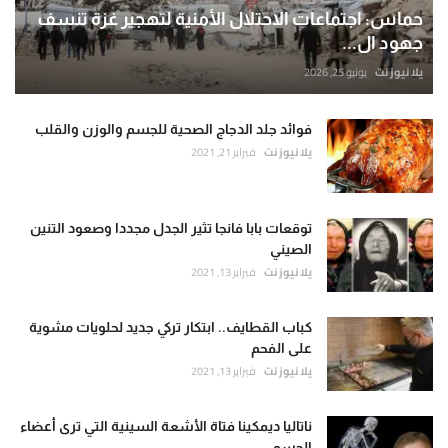
حماس: اجتماعات الاحتلال الأمنية لتهجير غزة تنسف
جهود ال...
يلا نيوز نت
يونيو 25, 2026
فوائد جلد الدجاج الصحية للجسم والوزن والقلب
يلا نيوز نت
فبراير 21, 2021
توقعات بابا فانجا تثير الجدل مجددا وصعود التنين
الصيني
يلا نيوز نت
فبراير 13, 2021
كباب القطايف.. ابتكار تركي جديد لحلويات مشوية
على الفحم
يلا نيوز نت
فبراير 13, 2021
ناتاليا ديمكينا فتاة الأشعة السينية التي ترى أعضاء
الجسم