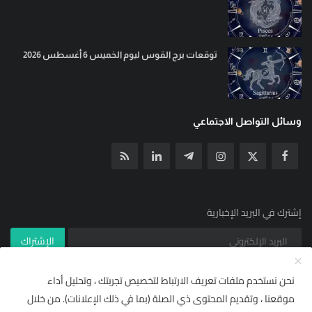
توقعات برج القوس ليوم الخميس 6 أغسطس 2026
وسائل التواصل الاجتماعي
إشترك في البريد الإخبارية
الإشتراك
نحن نستخدم ملفات تعريف الارتباط لتخصيص تجربتك ، وتحليل أداء
موقعنا ، وتقديم المحتوى ذي الصلة (بما في ذلك الإعلانات). من خلال
© جميع الحقوق محفوظة ل YallaNews net 2021
×
🌟 أضف "يلا نيوز نت" إلى مصادرك