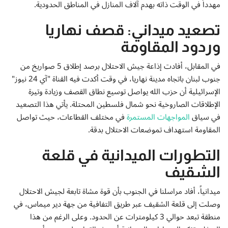
إتصل بنا
مهدداً في الوقت ذاته بهدم آلاف المنازل في المناطق الحدودية.
تصعيد ميداني: قصف نهاريا
وردود المقاومة
في المقابل، أفادت إذاعة جيش الاحتلال برصد إطلاق 5 صواريخ من
جنوب لبنان باتجاه مدينة نهاريا، في وقت أكدت فيه القناة "آي 24 نيوز"
الإسرائيلية أن حزب الله يواصل توسيع نطاق القصف وزيادة وتيرة
الإطلاقات الصاروخية نحو شمال فلسطين المحتلة. يأتي هذا التصعيد
في سياق
المواجهات المستمرة
في مختلف القطاعات، حيث تواصل
المقاومة استهداف تموضعات الاحتلال بدقة.
التطورات الميدانية في قلعة
الشقيف
ميدانياً، أفاد مراسلنا في الجنوب بأن قوة مشاة تابعة لجيش الاحتلال
وصلت إلى قلعة الشقيف عبر طريق التفافية من جهة دير ميماس، في
منطقة تبعد حوالي 3 كيلومترات عن الحدود. وعلى الرغم من هذا