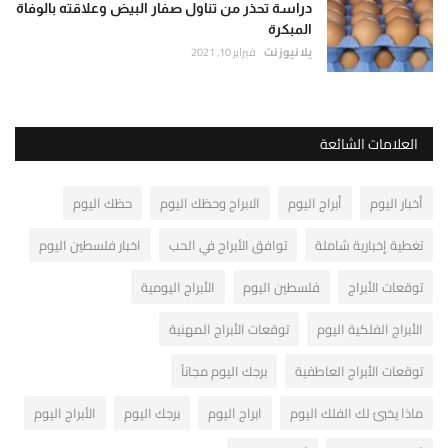
دراسة تحذر من تناول صفار البيض وعلاقته بالوفاة
المبكرة
يلا نيوز نت
فبراير 10, 2021
العلامات الشائعة
أخبار اليوم
أبراج اليوم
الابراج وحظك اليوم
حظك اليوم
تغطية إخبارية شاملة
توافق الأبراج في الحب
اخبار فلسطين اليوم
توقعات الأبراج
فلسطين اليوم
الأبراج اليومية
الأبراج الفلكية اليوم
توقعات الأبراج المهنية
توقعات الأبراج العاطفية
برجك اليوم مجاناً
ماذا يخبئ لك الفلك اليوم
ابراج اليوم
برجك اليوم
الأبراج اليوم