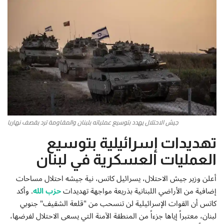
أطباق من المطابخ العربية
سياحة وسفر
منوعات عامة
جاليري الفن التشكيلي
جيش الاحتلال يهدد بتوسيع عملياته بلبنان والمقاومة ترد بقصف نهاريا
من نحن
تهديدات إسرائيلية بتوسيع
سياسة الخصوصية
العمليات العسكرية في لبنان
البنود والشروط
أعلن وزير جيش الاحتلال، يسرائيل كاتس، نية جيشه احتلال مساحات
إضافية من الأراضي اللبنانية بذريعة مواجهة تهديدات
حزب الله
. وأكد
رئيس التحرير
كاتس أن القوات الإسرائيلية لن تنسحب من "قلعة الشقيف" جنوبي
لبنان، معتبراً إياها جزءاً من المنطقة الآمنة التي يسعى الاحتلال لفرضها،