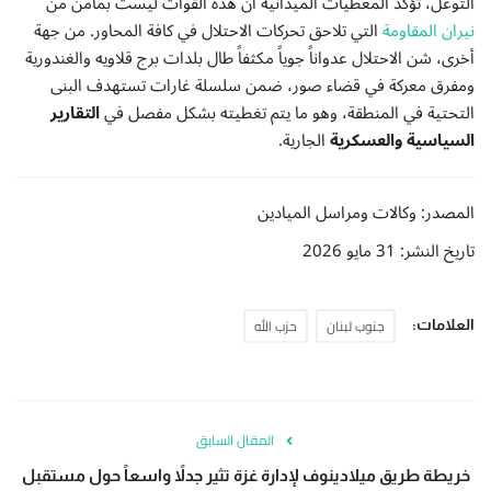
التوغل، تؤكد المعطيات الميدانية أن هذه القوات ليست بمأمن من
نيران المقاومة
التي تلاحق تحركات الاحتلال في كافة المحاور. من جهة
أخرى، شن الاحتلال عدواناً جوياً مكثفاً طال بلدات برج قلاويه والغندورية
ومفرق معركة في قضاء صور، ضمن سلسلة غارات تستهدف البنى
التحتية في المنطقة، وهو ما يتم تغطيته بشكل مفصل في
التقارير
السياسية والعسكرية
الجارية.
المصدر: وكالات ومراسل الميادين
تاريخ النشر: 31 مايو 2026
جنوب لبنان
حزب الله
العلامات:
المقال السابق
خريطة طريق ميلادينوف لإدارة غزة تثير جدلاً واسعاً حول مستقبل