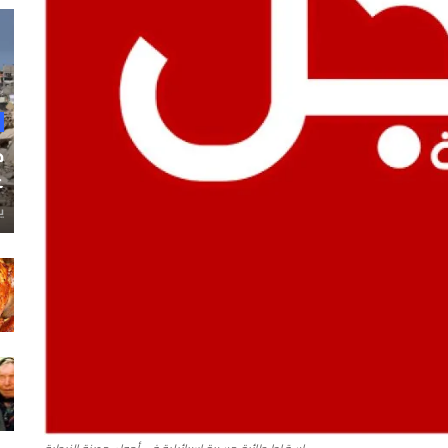
ح
غ
ي