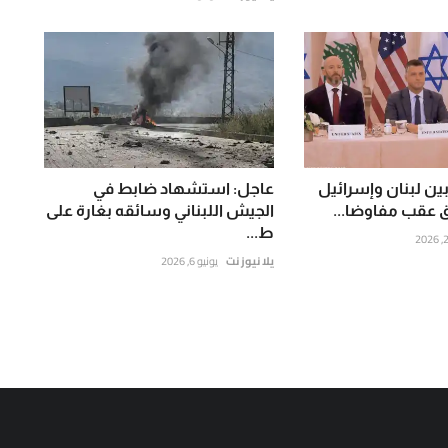
بين لبنان وإسرائيل
عاجل: استشهاد ضابط في
ق عقب مفاوضا...
الجيش اللبناني وسائقه بغارة على
ط...
يلا نيوز نت
يونيو 6, 2026