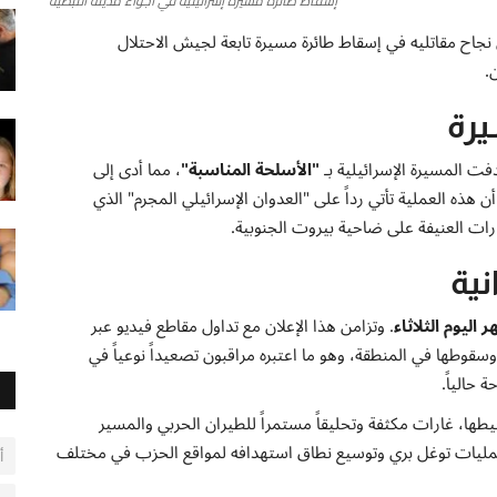
إسقاط طائرة مسيرة إسرائيلية في أجواء مدينة النبطية
ي، اليوم الثلاثاء 3 مارس 2026، عن نجاح مقاتليه في إسقاط طائرة مسيرة تابعة لجيش الاحتلال
.
رة
ت المسيرة الإسرائيلية بـ
"الأسلحة المناسبة"
، مما أدى إلى
 هذه العملية تأتي رداً على "العدوان الإسرائيلي المجرم" الذي
رات العنيفة على ضاحية بيروت الجنوبية.
نية
. وتزامن هذا الإعلان مع تداول مقاطع فيديو عبر
وطها في المنطقة، وهو ما اعتبره مراقبون تصعيداً نوعياً في
حالياً.
يطها، غارات مكثفة وتحليقاً مستمراً للطيران الحربي والمسير
عمليات توغل بري وتوسيع نطاق استهدافه لمواقع الحزب في مختلف
أ