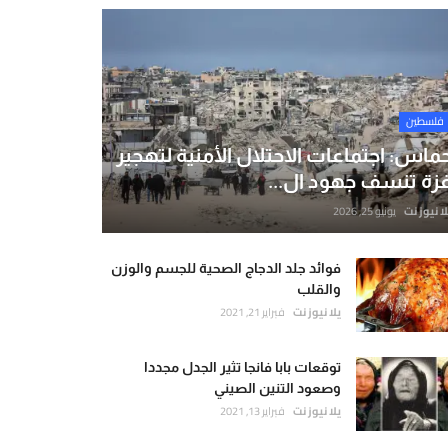
فلسطين
ماس: اجتماعات الاحتلال الأمنية لتهجير
زة تنسف جهود ال...
لا نيوز نت
يونيو 25, 2026
فوائد جلد الدجاج الصحية للجسم والوزن
والقلب
يلا نيوز نت
فبراير 21, 2021
توقعات بابا فانجا تثير الجدل مجددا
وصعود التنين الصيني
يلا نيوز نت
فبراير 13, 2021