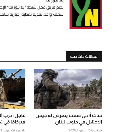
يضم فريق عمل شبكة "يلا نيوز نت" الإخبا
شغف واحد: تقديم تغطية إخبارية شاملة،
مقالات ذات صلة
حدث أمني صعب يتعرض له جيش
الاحتلال في جنوب لبنان
ميركافا في تص
يلا نيوز نت
يونيو 4, 2026
يلا نيوز نت
يونيو 19, 2026