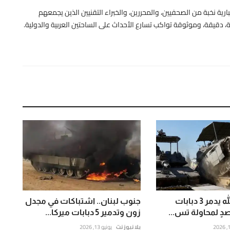
رية نخبة من الصحفيين، والمحررين، والخبراء التقنيين الذين يجمعهم
 دقيقة، وموثوقة تواكب تسارع الأحداث على الساحتين العربية والدولية.
عاجل: حزب الله يدمر 3 دبابات
جنوب لبنان.. اشتباكات في مجدل
دٍ لمحاولة تس...
زون وتدمير 5 دبابات ميركا...
يلا نيوز نت
يونيو 13, 2026