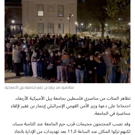
أطباق من المطابخ العربية
سياحة وسفر
منوعات عامة
جاليري الفن التشكيلي
من نحن
مظاهرة ضد زيارة بن غفير لجامعة ييل الأميركية
سياسة الخصوصية
تظاهر المئات من مناصري فلسطين بجامعة ييل الأميركية الأربعاء،
احتجاجا على دعوة وزير الأمن القومي الإسرائيلي إيتمار بن غفير لإلقاء
البنود والشروط
محاضرة في الجامعة.
رئيس التحرير
وقد نصب المحتجون مخيمات قرب حرم الجامعة عند الثامنة مساء،
لكنهم تركوا المكان عند الساعة الـ11 بعد تهديدات من الإدارة باتخاذ