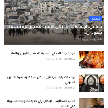
فلسطين
حماس: اجتماعات الاحتلال الأمنية لتهجير غزة تنسف
جهود ال...
يلا نيوز نت
يونيو 25, 2026
فوائد جلد الدجاج الصحية للجسم والوزن والقلب
يلا نيوز نت
فبراير 21, 2021
توقعات بابا فانجا تثير الجدل مجددا وصعود التنين
الصيني
يلا نيوز نت
فبراير 13, 2021
كباب القطايف.. ابتكار تركي جديد لحلويات مشوية
على الفحم