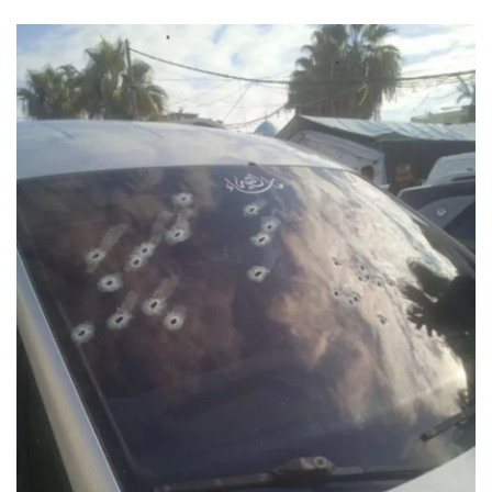
أطباق من المطابخ العربية
سياحة وسفر
منوعات عامة
جاليري الفن التشكيلي
من نحن
سياسة الخصوصية
البنود والشروط
رئيس التحرير