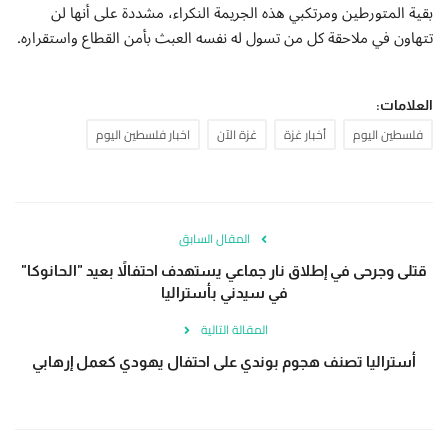
بقية المتورطين ومرتكبي هذه الجريمة النكراء، مشددة على أنها لن
تتهاون في ملاحقة كل من تسول له نفسه العبث بأمن القطاع واستقراره.
العلامات:
فلسطين اليوم
أخبار غزة
غزة الآن
اخبار فلسطين اليوم
المقال السابق
قتلى وجرحى في إطلاق نار جماعي يستهدف احتفالاً بعيد "الحانوكا"
في سيدني بأستراليا
المقالة التالية
أستراليا تصنف هجوم بوندي على احتفال يهودي كعمل إرهابي