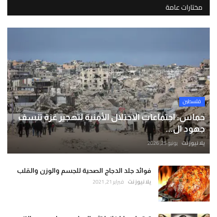
مختارات عامة
فلسطين
حماس: اجتماعات الاحتلال الأمنية لتهجير غزة تنسف
جهود ال...
يلا نيوز نت
يونيو 25, 2026
فوائد جلد الدجاج الصحية للجسم والوزن والقلب
يلا نيوز نت
فبراير 21, 2021