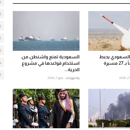
ح
ت
ت
ا
ت
 السعودي يحبط
السعودية تمنع واشنطن من
م
هجوماً واسعاً بـ 27 مسيرة
استخدام قواعدها في مشروع
الحرية...
ا
يلا نيوز نت
مايو 7, 2026