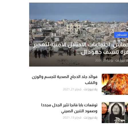
فلسطين
ماس: اجتماعات الاحتلال الأمنية لتهجير
زة تنسف جهود ال...
لا نيوز نت
يونيو 25, 2026
فوائد جلد الدجاج الصحية للجسم والوزن
والقلب
يلا نيوز نت
فبراير 21, 2021
توقعات بابا فانجا تثير الجدل مجددا
وصعود التنين الصيني
يلا نيوز نت
فبراير 13, 2021