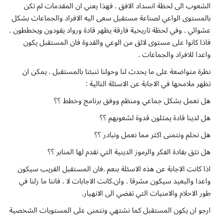
الشعوب الى لحظة انسداد الافق . فهذا يعني ان المقدمات لم تكن
بالمستوى الواعي لصناعة مستقبل سعى اليه الافراد والجماعات بشكل
عشوائي . وفي لحظة تاريخية فارقة يظهر قادة ورواد يقودون ويخططون .
فاذا كانوا على مستوى لائق من الوعي والقدوة فان المستقبل يكون
واعدا للافراد والجماعات .
نظرة متواضعة على ما يحدث لنا وحولنا تنبئنا بالمستقبل . يمكن ان
تظهر ملامحها في الاجابة عن الاسئلة التالية :
هل نعمل بشكل جماعي ومنظم ووفق برنامج وخطط ؟؟
هل لدينا قادة يمثلون قدوة لشعوبهم ؟؟
هل نحلم ونتمنى اكثر مما نعمل ونبادر ؟؟
هل نثق بقادة الفكر والرموز الدينية التي نقدم لها المنابر ؟؟
اذا كانت الاجابة عن هذه الاسئلة بنعم .فان المستقبل القريب سيكون
واعدا والبعيد سيكون مشرقا . وان.كانت الاجابات لا . فاننا ما زلنا في
طور الاحلام والامنيات التي تفضي الى الانهيار.
ارجو ان يكون المستقبل كما نشتهي ونتمنى على المستويات الشخصية