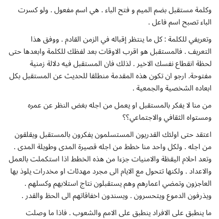
وكلمة مستقبل بضم الميم و فتح الباء . هي اسم مفعول . ولو كسرت
الباء تصبح اسم فاعل .
وتعريفي للكلمة : كل ما ينتظر إقباله في الزمن القادم . ووفق هذا
التعريف . فالمستقبل هو اقرب الاوقات بعد لفظك للكلمة وابعدها حتى
لحظة انقطاع نفسك الاخير . لذلك فان المستقبل فيه دلالة زمنية
مفتوحة. ارجو ان تكون هذه المقدمة منطلقا للحديث عن المستقبل بكل
ابعاده الشخصية والجمعية .
من منا لا يفكر بالمستقبل او يعمل من اجله بغض النظر عن عمره
ومستواه الثقافي والاجتماعي؟؟
اعتقد حتى اولئك القدريون المستسلمون يفكرون بالمستقبل ويقلقون
من اجله . ولكل واحد منا خطط من اجله قصيرة المدى وطويلة المدى .
وتعد احلام اليقظة والامنيات جزءا من هذه الخطط اذا استكملت بالعمل
والاعداد . ولكنها تتحول مع الايام الى مجرد مهدئات او مخدرات يلوذ بها
العاجزون وتمضي اعمارهم وهم يستقبلون نتاج استلابهم وكسلهم .
ويذرفون الدموع ويتحسرون . ويسندون اخفاقاتهم الى الحظ والقدر .
ما ينطبق على الافراد ينطبق على الامم والشعوب . فاذا ما وصلت