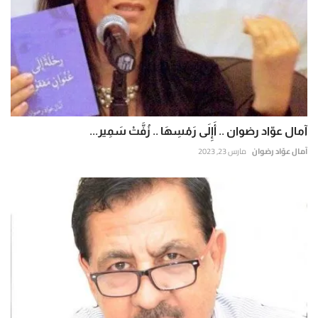
آمال عوّاد رضوان .. أَإِلَى رَمْسِهَا .. زُفَّتْ سَمِير...
آمال عوّاد رضوان
مارس 23, 2023