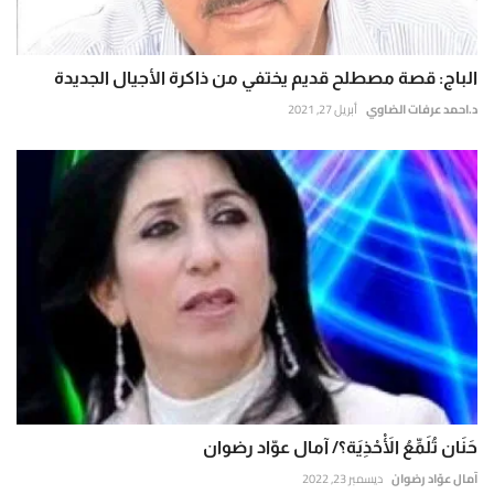
الباج: قصة مصطلح قديم يختفي من ذاكرة الأجيال الجديدة
د.احمد عرفات الضاوي
أبريل 27, 2021
حَنَان تُلَمِّعُ الْأَحْذِيَة؟/ آمال عوّاد رضوان
آمال عوّاد رضوان
ديسمبر 23, 2022