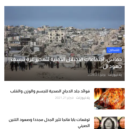
فلسطين
حماس: اجتماعات الاحتلال الأمنية لتهجير غزة تنسف
جهود ال...
يلا نيوز نت
يونيو 25, 2026
فوائد جلد الدجاج الصحية للجسم والوزن والقلب
يلا نيوز نت
فبراير 21, 2021
توقعات بابا فانجا تثير الجدل مجددا وصعود التنين
الصيني