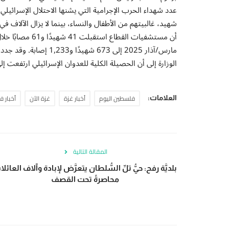
شهيد، غالبيتهم من الأطفال والنساء، بينما لا يزال الآلاف ف
مارس/آذار 2025 إلى 673 
الوزارة إلى أن الحصيلة الكلية للعدوان الإسرائيلي ارتفعت إلى 50 ألفا و 21 شهيدًا و 113 ألفا و 274 مصاب
فلسطين اليوم
أخبار غزة
غزة الآن
أخبار 
العلامات:
المقالة التالية
بلديَّة رفح: حيُّ تلِّ السُّلطان يتعرَّض لإبادة وآلاف العائل
محاصرةً تحت القصف