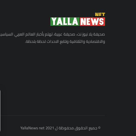
صحيفة يلا نيوز نت، صحيفة عربية، تهتم بأخبار العالم العربي السياسي
والاقتصادية والثقافية وتتابع الاحداث لحظة بلحظة.
© جميع الحقوق محفوظة ل YallaNews net 2021