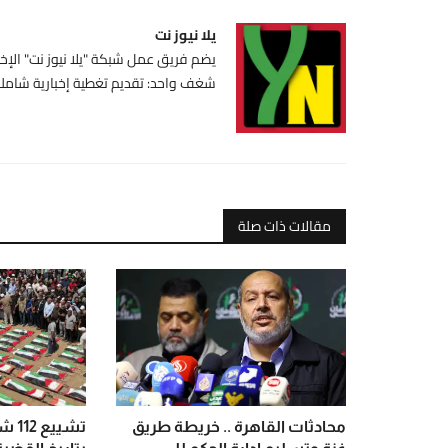
يلا نيوز نت
يضم فريق عمل شبكة "يلا نيوز نت" الإخبا
شغف واحد: تقديم تغطية إخبارية شاملة،
مقالات ذات صلة
محادثات القاهرة .. خريطة طريق
تشيي