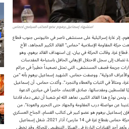
استشهاد إسماعيل برهوم عضو المكتب السياسي لحماس
م، إثر غارة إسرائيلية على مستشفى ناصر في خانيونس جنوب قطاع
حركة المقاومة الإسلامية "حماس" القائد الكبير المجاهد، الأخ
ح
اع غزة. وقالت الحركة في بيان، إن استهداف القائد برهوم، وهو
غ
ة تضاف إلى سجل الاحتلال الإرهابي الحافل باستباحة المقدسات
ي
عبارات جريمة قصف المستشفى، التي تمثل تصعيداً خطيراً في جرائم
ن والأعراف الدولية". ووصفت حماس، الشهيد إسماعيل برهوم بأنه "من
زة، ومثالاً في الثبات والعطاء والتجرد". وأكدت حماس، أن إسماعيل
ا لفلسطين ومقدساتها، صادق الانتماء، حاضراً في ميادين الدعوة
ن نودّع هذا القائد الكبير، نعاهد الله ثم شعبنا أن تبقى دماء قادتنا
تثنينا عن مواصلة درب المقاومة والجهاد حتى التحرير والعودة". من
فإن إسماعيل برهوم هو عضو كبير فى كتائب القسام، الجناح العسكري
لحركة حماس، وقد تم انتخابه عضوًا في المكتب السياسي لحركة حماس بقطاع غزة في 14 مارس/ آذار 2021. شغل إسماعيل
ُعد أحد القيادات البارزة في الهيكل التنظيمي للحركة. وقد تخطى