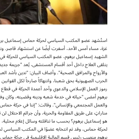
استُشهد عضو المكتب السياسي لحركة حماس إسماعيل برهو
غزة، مساء أمس الأحد، أسفرت أيضًا عن استشهاد قاصر. ونعت 
الشهيد إسماعيل برهوم، عضو المكتب السياسي للحركة في قط
يتلقى العلاج داخل أحد أقسام المستشفى، يُعد "جريمة جديد
والأرواح والمرافق الصحية". وأضاف البيان: "ندين بأشد ال
الحرب الصهيونية بحق شعبنا، وانتهاكاً صارخاً لكل القواني
رموز العمل الإسلامي والدعوي وأحد أعمدة الحركة في قطاع غ
برهوم أمضى "حياته في خدمة شعبه ودينه وقضيته، وكان وفيً
والعمل المجتمعي والإنساني". وقالت: "إننا في حركة حماس، ونح
مناراتٍ على طريق المقاومة والحرية، وأن جرائم الاحتلال لن 
هو إسماعيل برهوم؟ بحسب ما تناقلته وسائل إعلام محلية، 
برهوم منصب رئيس قسم المالية الإقليمية في حركة حماس، وي