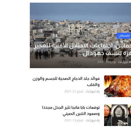
فلسطين
ماس: اجتماعات الاحتلال الأمنية لتهجير
زة تنسف جهود ال...
لا نيوز نت
يونيو 25, 2026
فوائد جلد الدجاج الصحية للجسم والوزن
والقلب
يلا نيوز نت
فبراير 21, 2021
توقعات بابا فانجا تثير الجدل مجددا
وصعود التنين الصيني
يلا نيوز نت
فبراير 13, 2021