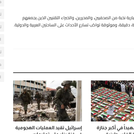
ح
ت
رية نخبة من الصحفيين، والمحررين، والخبراء التقنيين الذين يجمعهم
 دقيقة، وموثوقة تواكب تسارع الأحداث على الساحتين العربية والدولية.
ت
ا
ت
م
ا
ع 112 شهيداً في أكبر جنازة
إسرائيل تقيد العمليات الهجومية