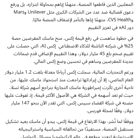
المعلنين الذين قاطعوا المنصة، متهمًا إياهم بمحاولة ابتزازه، بل ورفع
دعوى قضائية ضد عدد من الشركات الكبرى مثل Unilever وMars
وCVS Health، متهمًا إياها بالتآمر لإضعاف المنصة ماليًا.
دور xAI في تعزيز التقييم
في خطوة ساهمت في رفع قيمة إكس، منح ماسك المقرضين حصة
25% في شركته الناشئة للذكاء الاصطناعي إكس AI، التي حصلت على
تقييم ضخم بلغ 45 مليار دولار، وهذا التقييم الإضافي قدم ضمانات
جديدة للمقرضين وساهم في تحسين وضع إكس المالي.
ورغم التحديات المالية، سجلت إكس أرباحًا معدلة بلغت 1.2 مليار دولار
العام الماضي، إلا أن إيراداتها تراجعت منذ استحواذ ماسك عليها، من
ناحية أخرى تأثرت إمبراطورية ماسك التجارية بتراجع أسهم شركة تسلا،
حيث لم تعد أسهمه في الشركة هي الأصول الأكثر قيمة، إذ تفوقت عليها
حصته في شركة الفضاء سبيس إكس، التي تقدر الآن بنحو 147 مليار
دولار، وفقًا لمجلة فوربس.
ووفقًا لما نُشر، بهذا الارتفاع في قيمة إكس، يبدو أن ماسك يعيد تشكيل
مستقبل المنصة، مستفيدًا من تحالفاته السياسية واستراتيجياته
الاستثمارية لتعزيز موقعه في عالم التكنولوجيا ووسائل التواصل