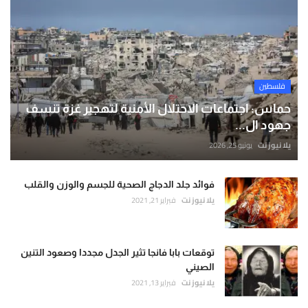
فلسطين
حماس: اجتماعات الاحتلال الأمنية لتهجير غزة تنسف
جهود ال...
يلا نيوز نت
يونيو 25, 2026
فوائد جلد الدجاج الصحية للجسم والوزن والقلب
يلا نيوز نت
فبراير 21, 2021
توقعات بابا فانجا تثير الجدل مجددا وصعود التنين
الصيني
يلا نيوز نت
فبراير 13, 2021