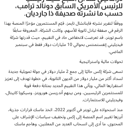
إتصل بنا
للرئيس الأمريكي السابق دونالد ترامب،
حسب ما نشرته صحيفة ذا جارديان.
ووفقًا لتقرير نشرته فاينانشال تايمز، قيّم المستثمرون مؤخرًا المنصة بهذا
الرقم في صفقة تبادل ثانوية للأسهم، وكانت الشركة، المعروفة سابقًا
باسم تويتر، قد تعرضت لانخفاض حاد في التقييم، حيث قدرتها شركة
فيديليتي إنفستمنتس بحوالي 10 مليارات دولار فقط في سبتمبر
الماضي.
تحولات مالية واستراتيجية
تسعى شركة إكس حاليًا إلى جمع 2 مليار دولار في جولة تمويلية جديدة
لسداد أكثر من مليار دولار من الديون الثانوية، في خطوة تهدف إلى تعزيز
استقرارها المالي، ويأتي هذا التقييم الجديد بمثابة دفعة قوية
للمستثمرين الرئيسيين، ومن بينهم أندريسن هورويتز، وسيكويا كابيتال،
وفيديليتي للاستثمارات.
منذ استحواذه على تويتر في أكتوبر 2022، اتخذ ماسك قرارات جذرية،
أبرزها تغيير اسم المنصة إلى إكس وتخفيف سياسات الإشراف على
المحتوى، ما أدى إلى انسحاب العديد من المعلنين، وهاجم ماسك