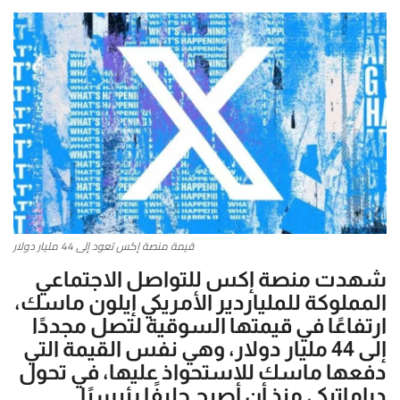
أطباق من المطابخ العربية
سياحة وسفر
منوعات عامة
جاليري الفن التشكيلي
من نحن
قيمة منصة إكس تعود إلى 44 مليار دولار
سياسة الخصوصية
شهدت منصة إكس للتواصل الاجتماعي
المملوكة للملياردير الأمريكي إيلون ماسك،
البنود والشروط
ارتفاعًا في قيمتها السوقية لتصل مجددًا
إلى 44 مليار دولار، وهي نفس القيمة التي
رئيس التحرير
دفعها ماسك للاستحواذ عليها، في تحول
دراماتيكي منذ أن أصبح حليفًا رئيسيًا