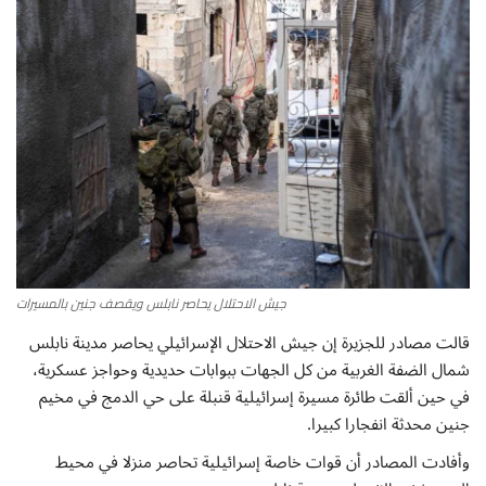
أطباق من المطابخ العربية
سياحة وسفر
منوعات عامة
جاليري الفن التشكيلي
من نحن
جيش الاحتلال يحاصر نابلس ويقصف جنين بالمسيرات
سياسة الخصوصية
قالت مصادر للجزيرة إن جيش الاحتلال الإسرائيلي يحاصر مدينة نابلس
شمال الضفة الغربية من كل الجهات ببوابات حديدية وحواجز عسكرية،
البنود والشروط
في حين ألقت طائرة مسيرة إسرائيلية قنبلة على حي الدمج في مخيم
جنين محدثة انفجارا كبيرا.
رئيس التحرير
وأفادت المصادر أن قوات خاصة إسرائيلية تحاصر منزلا في محيط