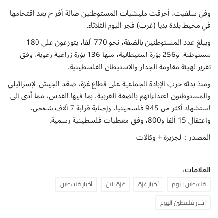
وفي سلفيت، أحرقت مليشيات المستوطنين صالة أفراح بعد اقتحامها
في محيط بلدة بديا (غرب) فجر اليوم الثلاثاء.
ويبلغ عدد المستوطنين بالضفة، نحو 770 ألفا، يتوزعون على 180
مستوطنة، و256 بؤرة استيطانية، منها 136 بؤرة زراعية رعوية، وفق
تقرير لهيئة مقاومة الجدار والاستيطان الفلسطينية.
ومنذ بدئه حرب الإبادة الجماعية على قطاع غزة، صعّد الجيش الإسرائيلي
والمستوطنون اعتداءاتهم بالضفة الغربية، بما فيها القدس، مما أدى إلى
استشهاد أكثر من 945 فلسطينيا، وإصابة قرابة 7 آلاف شخص،
واعتقال 15 ألفا و800، وفق معطيات فلسطينية رسمية.
المصدر : الجزيرة + وكالات
العلامات:
فلسطين اليوم
أخبار غزة
غزة الآن
أخبار فلسطين
اخبار فلسطين اليوم