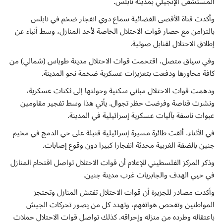
المستشفى الإنجيلي بمدينة نابلس.
إتصل بنا
وأكدت قناة الأقصى الفضائية سماع دوي انفجار ضخم في نابلس
بالتزامن مع حصار قوات الاحتلال الخاصة لأحد المنازل، وسط أنباء عن
إطلاق الاحتلال لقنابل صوتية.
وفي سياق متصل، اقتحمت قوات الاحتلال مدينة طوباس (شمالي) من
كافة محاورها ودفعت بتعزيزات عسكرية ضخمة نحو المدينة.
ودهمت قوات الاحتلال مباني سكنية وحولتها إلى ثكنات عسكرية،
ونشرت قناصة وفرضت حظر تجوال. يأتي هذا وسط تفجير مقاومين
عبوات ناسفة بآليات عسكرية إسرائيلية في المدينة.
في الأثناء، ألقت طائرة مسيرة إسرائيلية قنبلة على حي الدمج في مخيم
جنين بالضفة الغربية محدثة انفجارا كبيرا دون وقوع إصابات.
وذكر المركز الفلسطيني للإعلام أن قوات الاحتلال تواصل اقتحام المنازل
في حيي الهدف والجابريات غرب مدينة جنين.
وأكدت مصادر للجزيرة أن قوات الاحتلال تفتش المنازل وتحتجز
المواطنين وتفحص هواتفهم، وتهدد كل من يصور تحركات الجيش
باعتقاله وطرده من منزله وإحراقه. كذلك تواصل قوات الاحتلال حملات