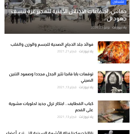
فلسطين
حماس: اجتماعات الاحتلال الأمنية لتهجير غزة تنسف
جهود ال...
يلا نيوز نت
يونيو 25, 2026
فوائد جلد الدجاج الصحية للجسم والوزن والقلب
يلا نيوز نت
فبراير 21, 2021
توقعات بابا فانجا تثير الجدل مجددا وصعود التنين
الصيني
يلا نيوز نت
فبراير 13, 2021
كباب القطايف.. ابتكار تركي جديد لحلويات مشوية
على الفحم
يلا نيوز نت
فبراير 13, 2021
ناتاليا ديمكينا فتاة الأشعة السينية التي ترى أعضاء