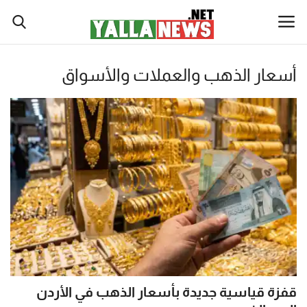
نصة
أسعار الذهب والعملات والأسواق
لا
أخبار العالم
يوز
أخبار الوطن العربي
ت
لإخبارية
سياسة واقتصاد
نصة
رياضة
لا
يوز
ثقافة وفن
ت
(Yalla
تكنولوجيا وعلوم
New
Net)
قفزة قياسية جديدة بأسعار الذهب في الأردن
ي
صحة ولياقة