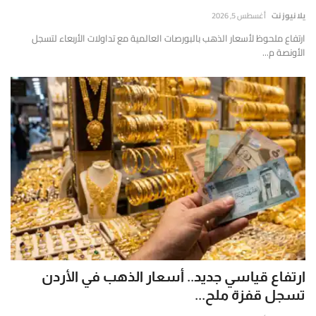
إتصل بنا
قارير
يلا نيوز نت
أغسطس 5, 2026
قيقة
ارتفاع ملحوظ لأسعار الذهب بالبورصات العالمية مع تداولات الأربعاء لتسجل
موثوقة
الأونصة م...
ستندة
لى
لتحليل
لعميق
التحقق
لفوري
ن
لمصادر
الأرقام
لحية.
ارتفاع قياسي جديد.. أسعار الذهب في الأردن
تسجل قفزة ملح...