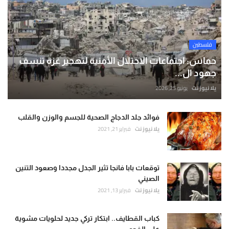
فلسطين
حماس: اجتماعات الاحتلال الأمنية لتهجير غزة تنسف
جهود ال...
يلا نيوز نت
يونيو 25, 2026
فوائد جلد الدجاج الصحية للجسم والوزن والقلب
يلا نيوز نت
فبراير 21, 2021
توقعات بابا فانجا تثير الجدل مجددا وصعود التنين
الصيني
يلا نيوز نت
فبراير 13, 2021
كباب القطايف.. ابتكار تركي جديد لحلويات مشوية