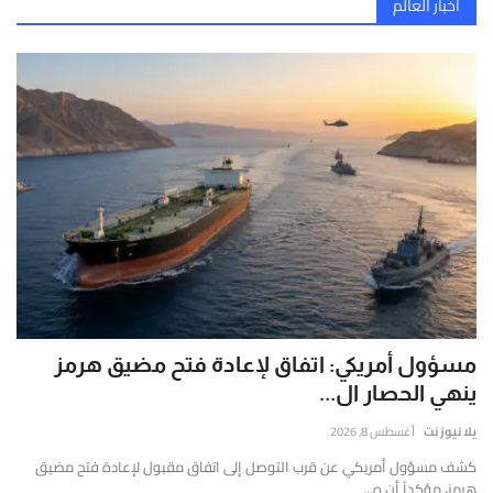
إصابات قلنديا وكفر عقب اليوم.. 48 جريحاً باقتحام الاحتلال المستمر
إتصل بنا
أخبار العالم
قارير
الدفاع الروسية تعلن تدمير مسيرات أوكرانية وتكبد كييف خسائر جسيمة
قيقة
بيان عسكري لأنصار الله : مقتل وإصابة المئات باستهداف تحشيدات سعودية بالصواريخ والمسيرات
موثوقة
خروقات إسرائيلية بغزة وضغوط بالكابينت لنسف خطة ترامب
ستندة
لى
تصعيد واسع واعتداءات استيطانية في الضفة والقدس
لتحليل
لعميق
التحقق
لفوري
ن
لمصادر
الأرقام
لحية.
مسؤول أمريكي: اتفاق لإعادة فتح مضيق هرمز
ينهي الحصار ال...
يلا نيوز نت
أغسطس 8, 2026
كشف مسؤول أمريكي عن قرب التوصل إلى اتفاق مقبول لإعادة فتح مضيق
هرمز، مؤكداً أن ه...