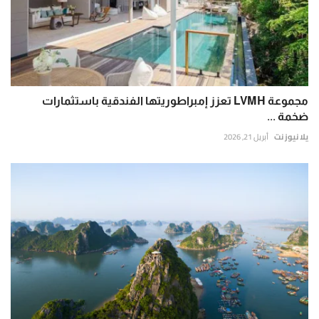
مجموعة LVMH تعزز إمبراطوريتها الفندقية باستثمارات
ضخمة ...
يلا نيوز نت
أبريل 21, 2026