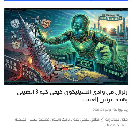
زلزال في وادي السيليكون كيمي كيه 3 الصيني
يهدد عرش العم...
يلا نيوز نت
يوليو 21, 2026
مون شوت إيه آي تطلق كيمي كيه 3 بـ 2.8 تريليون معلمة ليكسر الهيمنة
الأمريكية وينا...