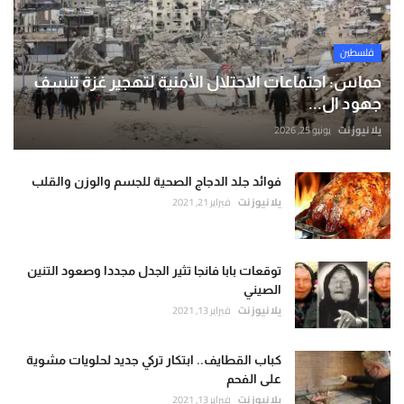
فلسطين
حماس: اجتماعات الاحتلال الأمنية لتهجير غزة تنسف
جهود ال...
يلا نيوز نت
يونيو 25, 2026
فوائد جلد الدجاج الصحية للجسم والوزن والقلب
يلا نيوز نت
فبراير 21, 2021
توقعات بابا فانجا تثير الجدل مجددا وصعود التنين
الصيني
يلا نيوز نت
فبراير 13, 2021
كباب القطايف.. ابتكار تركي جديد لحلويات مشوية
على الفحم
يلا نيوز نت
فبراير 13, 2021