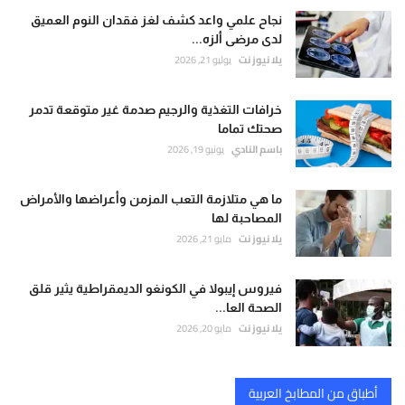
نجاح علمي واعد كشف لغز فقدان النوم العميق
لدى مرضى ألزه...
يلا نيوز نت
يوليو 21, 2026
خرافات التغذية والرجيم صدمة غير متوقعة تدمر
صحتك تماما
باسم النادي
يونيو 19, 2026
ما هي متلازمة التعب المزمن وأعراضها والأمراض
المصاحبة لها
يلا نيوز نت
مايو 21, 2026
فيروس إيبولا في الكونغو الديمقراطية يثير قلق
الصحة العا...
يلا نيوز نت
مايو 20, 2026
أطباق من المطابخ العربية