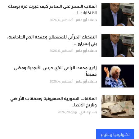
انقلاب السحر على الساحر كيف غيرت غزة بوصلة
الانتخابات ا...
د. علاء أبو عامر
أغسطس 6, 2026
التفكيك القرآني للمصطلح وعقدة الدم الحاخامية:
بني إسرائ...
د. علاء أبو عامر
أغسطس 6, 2026
زكريا محمد: الراعي الذي حرس الأبجدية ومضى
خفيفاً
د. علاء أبو عامر
أغسطس 4, 2026
العلاقات السورية الصهيونية وصفقات الأراضي
وتاريخ الاتصا...
باسم النادي
يوليو 28, 2026
تكنولوجيا وعلوم