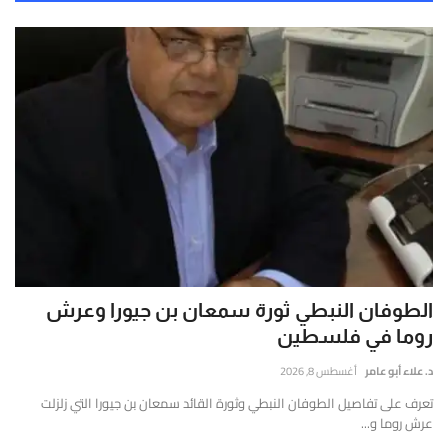
الطوفان النبطي ثورة سمعان بن جيورا وعرش
روما في فلسطين
د. علاء أبو عامر
أغسطس 8, 2026
تعرف على تفاصيل الطوفان النبطي وثورة القائد سمعان بن جيورا التي زلزلت
عرش روما و...