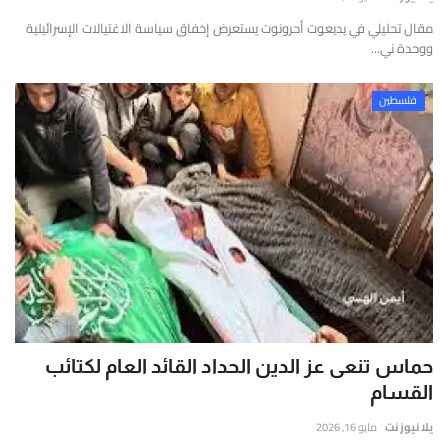
إتصل بنا
قارير
مقال تحليلي في يديعوت أحرونوت يستعرض إخفاق سياسة الاغتيالات الإسرائيلية
قيقة
ووحدة ني...
موثوقة
ستندة
فلسطين
لى
لتحليل
لعميق
التحقق
لفوري
ن
لمصادر
الأرقام
لحية.
حماس تنعى عز الدين الحداد القائد العام لكتائب
القسام
يلا نيوز نت
مايو 16, 2026