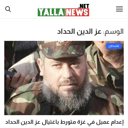
نصة
الوسم:
عز الدين الحداد
لا
أخبار العالم
يوز
فلسطين
أخبار الوطن العربي
ت
لإخبارية
سياسة واقتصاد
نصة
رياضة
لا
يوز
ثقافة وفن
ت
(Yalla
تكنولوجيا وعلوم
New
Net)
إعدام عميل في غزة متورط باغتيال عز الدين الحداد
ي
صحة ولياقة