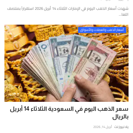
إتصل بنا
قارير
شهدت أسعار الذهب اليوم في الإمارات الثلاثاء 14 أبريل 2026 استقراراً بمنتصف
قيقة
التعا...
موثوقة
ستندة
أسعار الذهب والعملات والأسواق
لى
لتحليل
لعميق
التحقق
لفوري
ن
لمصادر
الأرقام
لحية.
سعر الذهب اليوم في السعودية الثلاثاء 14 أبريل
بالريال
يلا نيوز نت
أبريل 14, 2026