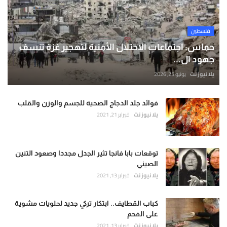
فلسطين
حماس: اجتماعات الاحتلال الأمنية لتهجير غزة تنسف
جهود ال...
يلا نيوز نت
يونيو 25, 2026
فوائد جلد الدجاج الصحية للجسم والوزن والقلب
يلا نيوز نت
فبراير 21, 2021
توقعات بابا فانجا تثير الجدل مجددا وصعود التنين
الصيني
يلا نيوز نت
فبراير 13, 2021
كباب القطايف.. ابتكار تركي جديد لحلويات مشوية
على الفحم
يلا نيوز نت
فبراير 13, 2021