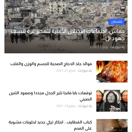
فلسطين
حماس: اجتماعات الاحتلال الأمنية لتهجير غزة تنسف
جهود ال...
يلا نيوز نت
يونيو 25, 2026
فوائد جلد الدجاج الصحية للجسم والوزن والقلب
يلا نيوز نت
فبراير 21, 2021
توقعات بابا فانجا تثير الجدل مجددا وصعود التنين
الصيني
يلا نيوز نت
فبراير 13, 2021
كباب القطايف.. ابتكار تركي جديد لحلويات مشوية
على الفحم