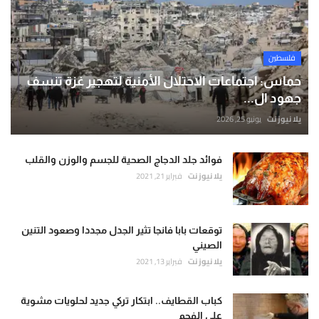
فلسطين
حماس: اجتماعات الاحتلال الأمنية لتهجير غزة تنسف
جهود ال...
يلا نيوز نت
يونيو 25, 2026
فوائد جلد الدجاج الصحية للجسم والوزن والقلب
يلا نيوز نت
فبراير 21, 2021
توقعات بابا فانجا تثير الجدل مجددا وصعود التنين
الصيني
يلا نيوز نت
فبراير 13, 2021
كباب القطايف.. ابتكار تركي جديد لحلويات مشوية
على الفحم