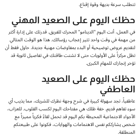
إتصل بنا
تتطلب سرعة بديهة وقوة إقناع.
حظك اليوم على الصعيد المهني
في العمل، أنت اليوم "الدينامو" المحرك للفريق. قدرتك على إدارة أكثر
من مهمة في وقت واحد تثير إعجاب رؤسائك. هذا هو الوقت المثالي
لتقديم عروض توضيحية أو البدء بمفاوضات مهنية جديدة. حاول فقط أن
تظل مركزاً على الأولويات حتى لا تشتت طاقتك في تفاصيل ثانوية قد
تؤخر إنجازك للمهام الكبرى.
حظك اليوم على الصعيد
العاطفي
عاطفياً، تجد سهولة كبيرة في شرح وجهة نظرك للشريك، مما يذيب أي
سوء تفاهم قديم. خفة ظلك هي مفتاحك اليوم لكسب القلوب. للعزاب،
الأجواء الاجتماعية المحيطة بكم اليوم قد تحمل لقاءً فكرياً مميزاً مع
شخص يشارككم نفس الاهتمامات والهوايات، فكونوا على طبيعتكم
المنطلقة.