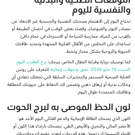
والنفسية لليوم
تحتاج اليوم إلى الاهتمام بصحتك النفسية والجسدية عبر الابتعاد عن
مصادر التوتر والضوضاء، وقضاء بعض الوقت في أحضان الطبيعة أو
بالقرب من المياه. ممارسة السباحة أو الاسترخاء في حمام دافئ
تساعدك على التخلص من الأثقال الفكرية المجهدة وتجديد طاقتك
الحيوية والروحية بشكل ممتاز ونشط.
كما نوصيك بزيارة وقراءة المقال الخاص ببرجك:
برج العقرب اليوم
السبت 16 مايو 2026: عمق وتحولات إيجابية
للتعرف على روتين
العناية الصحية المستمر والتحذيرات السابقة التي تجعلك تتفادي أي
وعكات بدنية أو إرهاق ذهني وتضمن لك الحفاظ على حيويتك المطلقة
وطاقتك المتجددة طوال اليوم.
لون الحظ الموصى به لبرج الحوت
اللون الذي يمنحك الطاقة الإيجابية والدعم الفلكي اليوم الأحد هو:
الأخضر المائي والبحري والأبيض النقي. ننصحك بارتداء هذا اللون أو
اقتناء إكسسوارات تحمل هذه الدرجات لتعزيز حضورك وجاذبيتك