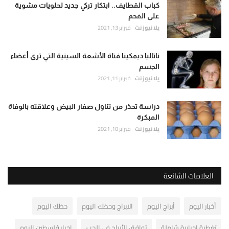
كباب القطايف.. ابتكار تركي جديد لحلويات مشوية
على الفحم
يلا نيوز نت
فبراير 13, 2021
ناتاليا ديمكينا فتاة الأشعة السينية التي ترى أعضاء
الجسم
يلا نيوز نت
فبراير 11, 2021
دراسة تحذر من تناول صفار البيض وعلاقته بالوفاة
المبكرة
يلا نيوز نت
فبراير 10, 2021
العلامات الشائعة
أخبار اليوم
أبراج اليوم
الابراج وحظك اليوم
حظك اليوم
تغطية إخبارية شاملة
توافق الأبراج في الحب
اخبار فلسطين اليوم