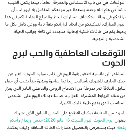
إتصل بنا
التوقعات هي من باب الاستئناس والمعرفة العامة، بينما يكمن الغيب
دائماً في علم الله وحده. يسعدنا عبر موقعكم المفضل يلا نيوز نت أن
نرافقكم في رحلة استكشاف مسارات الحظ والنجاح المتاحة لكم في هذا
اليوم المبارك، لتمكينكم من اتخاذ قراراتكم بثقة تامة ووعي كامل بكل ما
يحيط بكم من طاقات فلكية إيجابية متجددة في كافة جوانب الحياة
الشخصية والمهنية.
التوقعات العاطفية والحب لبرج
الحوت
المشاعر الرومانسية تتدفق بقوة اليوم في قلب مولود الحوت؛ تعبر عن
حبك الجارف للشريك بأساليب إبداعية ساحرة ومؤثرة جداً تذيب أي جفاء
سابق. العلاقة تمر بمرحلة من الاندماج الروحي والعاطفي النادر الذي يعزز
من متانة الروابط المشتركة. للعزاب، حدسك يدلك اليوم على الشخص
المناسب الذي يفهم طيبة قلبك الكبيرة.
للمزيد من المتابعة يمكنك الاطلاع على المقال السابق الذي نشرناه
بعنوان:
برج الحوت اليوم السبت 16 مايو 2026: حدس وإبداع وأحلام
يقظة
حيث يستعرض بالتفصيل مسارات الطاقة السابقة وكيف يمكنك