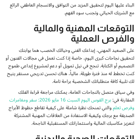
البناء عليها اليوم لتحقيق المزيد من التوافق والانسجام العاطفي الرائع
مع الشريك الحياتي وتجنب سوء الفهم.
التوقعات المهنية والمالية
والفرص العملية
على الصعيد المهني، إبداعك الفني وخيالك الخصب هما بوابتك
لتحقيق نجاحات كبرى اليوم، خاصة إذا كنت تعمل في مجالات الفنون أو
التصميم أو الكتابة. تنجح في نيل تمويل أو دعم لمشروع إبداعي طموح
كنت تخطط له منذ فترة طويلة. مالياً، هناك تحسن تدريجي مستقر يتيح
لك تلبية كافة متطلباتك الشخصية براحة تامة.
وفي سياق متصل بالنجاحات العامة، يمكنك مراجعة قراءة الفلك
المقارنة في:
برج القوس اليوم السبت 16 مايو 2026: سفر ومغامرات
وفرص تعلم
والتي تمنحك نظرة شاملة على كيفية تقاطع حظوظ الأبراج
الصديقة مع برجك وكيفية الاستفادة من العلاقات المهنية المشتركة
لتعزيز مكاسبك المالية واستثماراتك المستقبلية الناجحة.
التوقعات الصحية والبدنية