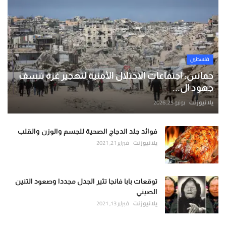
فلسطين
حماس: اجتماعات الاحتلال الأمنية لتهجير غزة تنسف
جهود ال...
يلا نيوز نت
يونيو 25, 2026
فوائد جلد الدجاج الصحية للجسم والوزن والقلب
يلا نيوز نت
فبراير 21, 2021
توقعات بابا فانجا تثير الجدل مجددا وصعود التنين
الصيني
يلا نيوز نت
فبراير 13, 2021